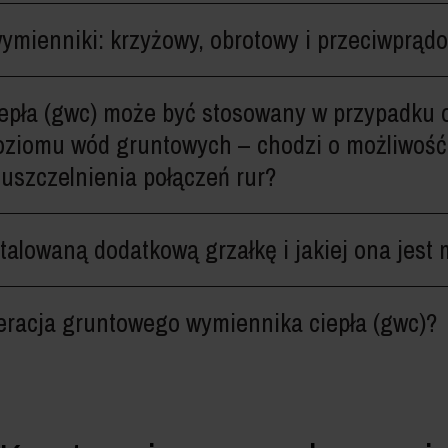
wymienniki: krzyżowy, obrotowy i przeciwprąd
epła (gwc) może być stosowany w przypadku
ziomu wód gruntowych – chodzi o możliwość
 uszczelnienia połączeń rur?
talowaną dodatkową grzałkę i jakiej ona jest
eracja gruntowego wymiennika ciepła (gwc)?