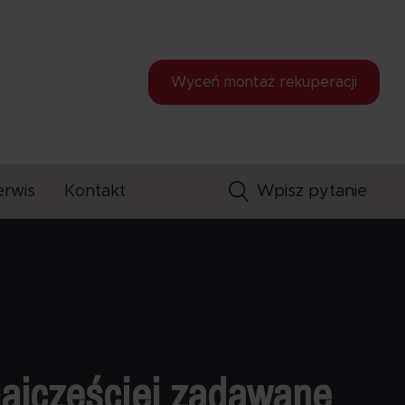
Wyceń montaż
rekuperacji
erwis
Kontakt
ajczęściej zadawane