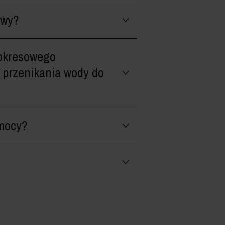
owy?
 okresowego
 przenikania wody do
 mocy?