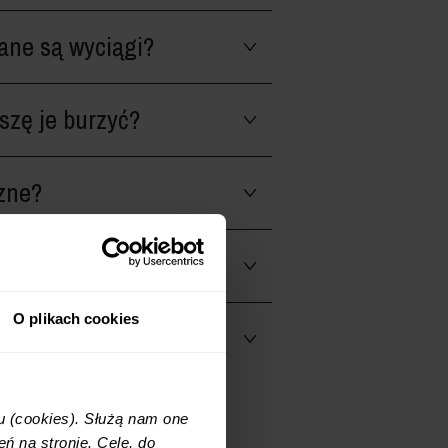
ane są wyciągi?
szę je burzyć?
zne?
O plikach cookies
ratora?
u (cookies). Służą nam one
ń na stronie. Cele, do