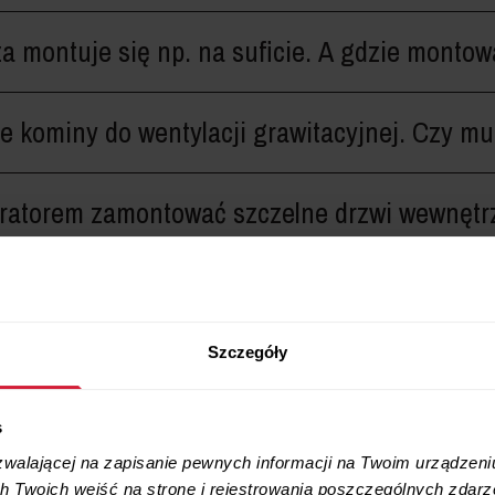
 montuje się np. na suficie. A gdzie montow
kominy do wentylacji grawitacyjnej. Czy mu
ratorem zamontować szczelne drzwi wewnętr
itacyjnej muszą zostać w garażu i kotłowni?
Szczegóły
podokienny nie sprawdzi się lepiej od rekupe
s
zwalającej na zapisanie pewnych informacji na Twoim urządzeni
 Twoich wejść na stronę i rejestrowania poszczególnych zdarze