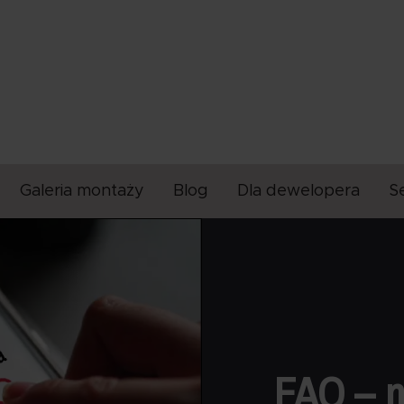
Galeria montaży
Blog
Dla dewelopera
S
FAQ – n