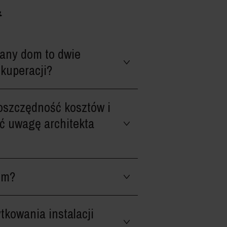
ą
owany dom to dwie
ekuperacji?
 oszczędność kosztów i
ić uwagę architekta
em?
kowania instalacji