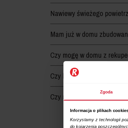
Nawiewy świeżego powietrza
Mam już w domu zbudowane 
Czy mogę w domu z rekupe
Czy kominy wentylacji graw
Zgoda
Czy nawiewnik okienny lub 
Informacja o plikach cookie
Korzystamy z technologii po
do kojarzenia poszczególnych