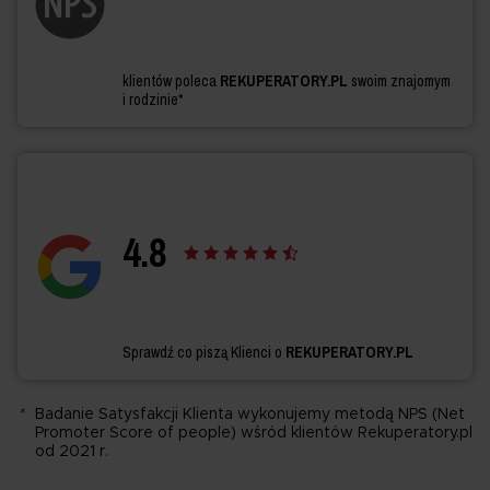
klientów poleca
REKUPERATORY.PL
swoim znajomym
i rodzinie*
4.
8
Sprawdź co piszą Klienci o
REKUPERATORY.PL
*
Badanie Satysfakcji Klienta wykonujemy metodą NPS (Net
Promoter Score of people) wśród klientów Rekuperatory.pl
od 2021 r.