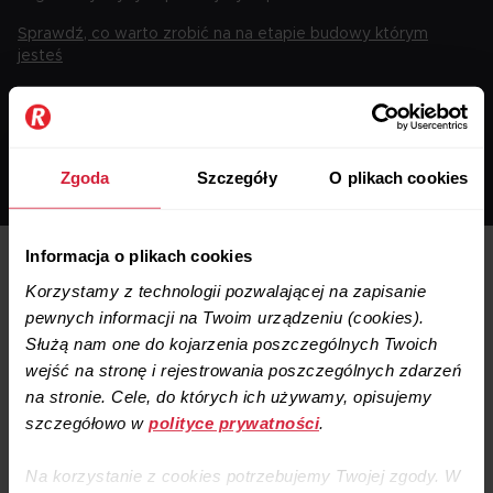
Sprawdź, co warto zrobić na na etapie budowy którym
jesteś
Remontuję lub mieszkam w domu
Zgoda
Szczegóły
O plikach cookies
Informacja o plikach cookies
Korzystamy z technologii pozwalającej na zapisanie
pewnych informacji na Twoim urządzeniu (cookies).
Co przygotować do wyceny montażu
Służą nam one do kojarzenia poszczególnych Twoich
rekuperacji?
wejść na stronę i rejestrowania poszczególnych zdarzeń
na stronie. Cele, do których ich używamy, opisujemy
Wypełnienie formularza nie wymaga wiedzy technicznej.
szczegółowo w
polityce prywatności
.
Wystarczy kilka informacji o domu, aby doradca mógł
wstępnie ocenić możliwości montażu rekuperacji
Na korzystanie z cookies potrzebujemy Twojej zgody. W
i przygotować kolejne kroki do wyceny: