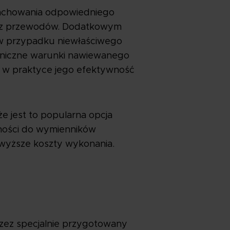
zachowania odpowiedniego
trz przewodów. Dodatkowym
i w przypadku niewłaściwego
eniczne warunki nawiewanego
k w praktyce jego efektywność
e jest to popularna opcja
ności do wymienników
 wyższe koszty wykonania.
rzez specjalnie przygotowany