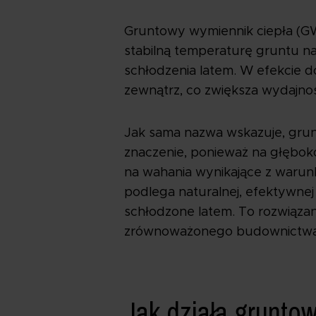
Gruntowy wymiennik ciepła (GW
stabilną temperaturę gruntu n
schłodzenia latem. W efekcie do
zewnątrz, co zwiększa wydajno
Jak sama nazwa wskazuje, grun
znaczenie, ponieważ na głębokoś
na wahania wynikające z warun
podlega naturalnej, efektywnej
schłodzone latem. To rozwiązani
zrównoważonego budownictwa
Jak działa grunto