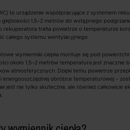
C) to urządzenie współpracujące z systemem rekup
a głębokości 1,5–2 metrów do wstępnego podgrzania
 rekuperatora trafia powietrze o temperaturze korzy
ść całego systemu wentylacyjnego.
towe wymienniki ciepła montuje się pod powierzchni
ci około 1,5–2 metrów temperatura jest znacznie bar
ków atmosferycznych. Dzięki temu powietrze przep
 i energooszczędnej obróbce temperaturowej – zost
e jest nie tylko skuteczne, ale również całkowicie e
.
wy wymiennik ciepła?