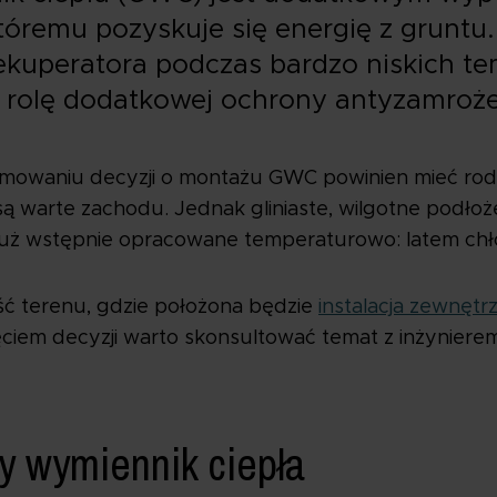
 któremu pozyskuje się energię z grunt
rekuperatora podczas bardzo niskich t
c rolę dodatkowej ochrony antyzamroże
owaniu decyzji o montażu GWC powinien mieć rodzaj
e są warte zachodu. Jednak gliniaste, wilgotne podło
 już wstępnie opracowane temperaturowo: latem chłod
ść terenu, gdzie położona będzie
instalacja zewnęt
djęciem decyzji warto skonsultować temat z inżyniere
wy wymiennik ciepła