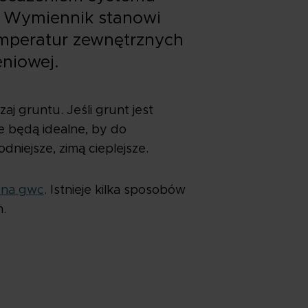
u. Wymiennik stanowi
emperatur zewnętrznych
niowej.
 gruntu. Jeśli grunt jest
że będą idealne, by do
niejsze, zimą cieplejsze.
rzna gwc
. Istnieje kilka sposobów
m.