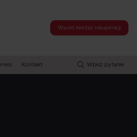
Wyceń montaż
rekuperacji
erwis
Kontakt