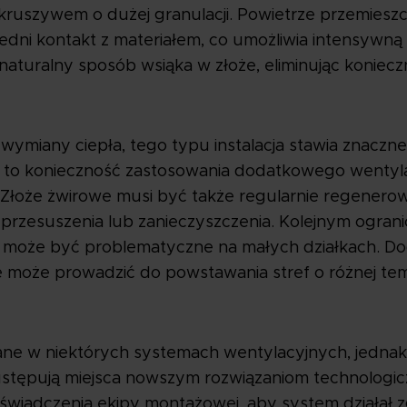
ruszywem o dużej granulacji. Powietrze przemieszcz
edni kontakt z materiałem, co umożliwia intensywną
naturalny sposób wsiąka w złoże, eliminując konie
wymiany ciepła, tego typu instalacja stawia znaczn
 to konieczność zastosowania dodatkowego wentylat
e. Złoże żwirowe musi być także regularnie regenero
 przesuszenia lub zanieczyszczenia. Kolejnym ogran
może być problematyczne na małych działkach. D
e może prowadzić do powstawania stref o różnej te
ne w niektórych systemach wentylacyjnych, jednak
j ustępują miejsca nowszym rozwiązaniom technolog
wiadczenia ekipy montażowej, aby system działał z