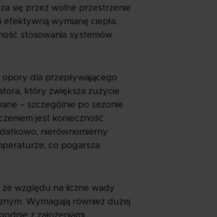
a się przez wolne przestrzenie
 i efektywną wymianę ciepła.
czność stosowania systemów
e opory dla przepływającego
ora, który zwiększa zużycie
wane – szczególnie po sezonie
iczeniem jest konieczność
odatkowo, nierównomierny
mperaturze, co pogarsza
 ze względu na liczne wady
icznym. Wymagają również dużej
godnie z założeniami