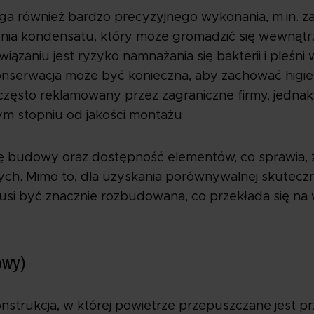
a również bardzo precyzyjnego wykonania, m.in. 
nia kondensatu, który może gromadzić się wewną
ązaniu jest ryzyko namnażania się bakterii i pleśn
onserwacja może być konieczna, aby zachować higi
 często reklamowany przez zagraniczne firmy, jedna
żym stopniu od jakości montażu.
tę budowy oraz dostępność elementów, co sprawia, ż
ch. Mimo to, dla uzyskania porównywalnej skutecz
usi być znacznie rozbudowana, co przekłada się na
owy)
nstrukcja, w której powietrze przepuszczane jest p