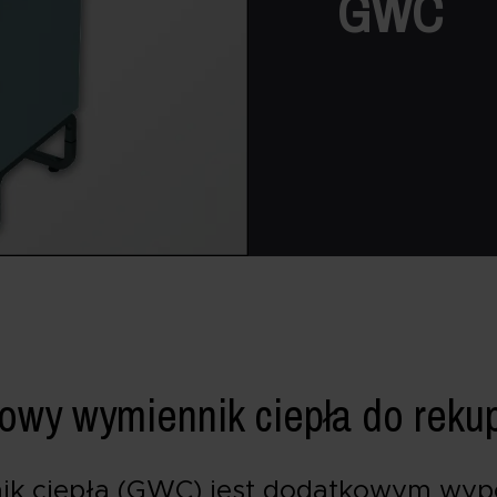
GWC
owy wymiennik ciepła do rekup
k ciepła (GWC) jest dodatkowym wy