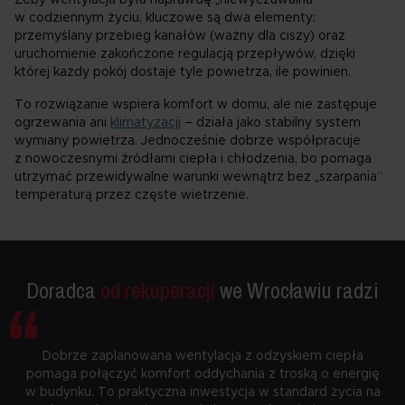
Żeby wentylacja była naprawdę „niewyczuwalna”
w codziennym życiu, kluczowe są dwa elementy:
przemyślany przebieg kanałów (ważny dla ciszy) oraz
uruchomienie zakończone regulacją przepływów, dzięki
której każdy pokój dostaje tyle powietrza, ile powinien.
To rozwiązanie wspiera komfort w domu, ale nie zastępuje
ogrzewania ani
klimatyzacji
– działa jako stabilny system
wymiany powietrza. Jednocześnie dobrze współpracuje
z nowoczesnymi źródłami ciepła i chłodzenia, bo pomaga
utrzymać przewidywalne warunki wewnątrz bez „szarpania”
temperaturą przez częste wietrzenie.
“
Doradca
od rekuperacji
we Wrocławiu radzi
Dobrze zaplanowana wentylacja z odzyskiem ciepła
pomaga połączyć komfort oddychania z troską o energię
w budynku. To praktyczna inwestycja w standard życia na