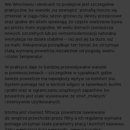
We Wrocławiu i okolicach to podejście jest szczególnie
praktyczne, bo warunki „na zewnątrz” potrafią mocno się
zmieniać w ciągu roku: sezon grzewczy, okresy przejściowe
oraz upalne dni latem sprawiają, że częste wietrzenie bywa
po prostu mało wygodne. W wielu domach (zwłaszcza
nowych, szczelnych lub po termomodernizacji) naturalna
wentylacja nie działa stabilnie – raz jest jej za dużo, raz
za mało. Rekuperacja porządkuje ten temat, bo utrzymuje
stałą wymianę powietrza niezależnie od pogody, wiatru
i różnic temperatur.
W praktyce daje to bardziej przewidywalne warunki
w pomieszczeniach – szczególnie w sypialniach, gdzie
świeże powietrze ma największy wpływ na komfort snu.
System pomaga też w kontroli wilgoci w łazienkach, kuchni
i pralni oraz w ograniczaniu uciążliwych zapachów, bo
powietrze jest stale wywiewane ze stref „mokrych”
i intensywnie użytkowanych.
Istotna jest również filtracja: powietrze nawiewane
do wnętrza przechodzi przez filtry, a ich regularna wymiana
pomaga utrzymać stałe parametry pracy i komfort nawiewu.