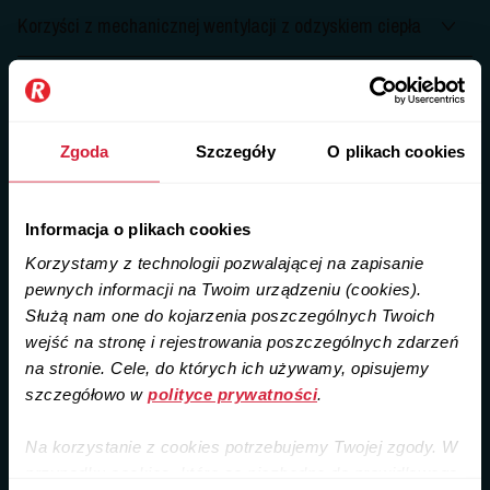
Korzyści z mechanicznej wentylacji z odzyskiem ciepła
Koszty instalacji mechanicznej wentylacji z odzyskiem
ciepła
Zgoda
Szczegóły
O plikach cookies
Oszczędności wynikające z użycia mechanicznej
wentylacji z odzyskiem ciepła
Informacja o plikach cookies
Złożoność instalacji mechanicznej wentylacji z odzyskiem
Korzystamy z technologii pozwalającej na zapisanie
ciepła
pewnych informacji na Twoim urządzeniu (cookies).
Służą nam one do kojarzenia poszczególnych Twoich
Dlaczego warto zainwestować w mechaniczną
wejść na stronę i rejestrowania poszczególnych zdarzeń
wentylację z odzyskiem ciepła we Wrocławiu?
na stronie. Cele, do których ich używamy, opisujemy
szczegółowo w
polityce prywatności
.
Najlepsze firmy zajmujące się instalacją mechanicznej
wentylacji z odzyskiem ciepła we Wrocławiu
Na korzystanie z cookies potrzebujemy Twojej zgody. W
przypadku cookies, które są niezbędne do prawidłowego