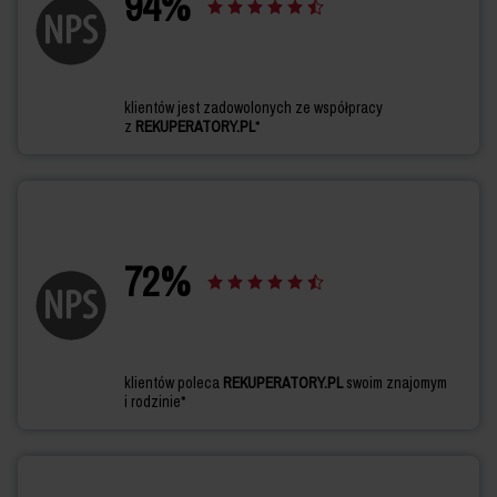
94
%
klientów jest zadowolonych ze współpracy
z
REKUPERATORY.PL
*
72
%
klientów poleca
REKUPERATORY.PL
swoim znajomym
i rodzinie*