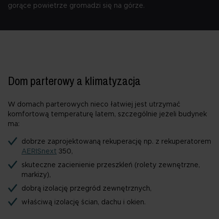
gorące powietrze gromadzi się na górze.
Dom parterowy a klimatyzacja
W domach parterowych nieco łatwiej jest utrzymać
komfortową temperaturę latem, szczególnie jeżeli budynek
ma:
dobrze zaprojektowaną rekuperację np. z rekuperatorem
AERISnext
350,
skuteczne zacienienie przeszkleń (rolety zewnętrzne,
markizy),
dobrą izolację przegród zewnętrznych,
właściwą izolację ścian, dachu i okien.