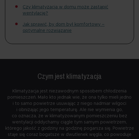
Czy klimatyzacja w domu może zastąpić
wentylację?
Jak sprawić, by dom był komfortowy –
optymalne rozwiązanie
Czym jest
klimatyzacja
Klimatyzacja jest niezawodnym sposobem chłodzenia
pomieszczeń. Mało kto jednak wie, że ona tylko mieli jedno
i to samo powietrze usuwając z niego nadmiar wilgoci
i obniżając jego temperaturę. Ale nie wymienia go,
co oznacza, że w klimatyzowanym pomieszczeniu bez
wentylacji oddychamy ciągle tym samym powietrzem,
którego jakość z godziny na godzinę pogarsza się. Powietrze
staje się coraz bogatsze w dwutlenek węgla, co powoduje