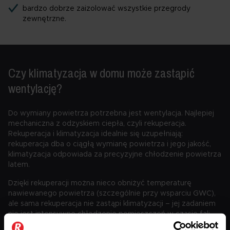
bardzo dobrze zaizolować wszystkie przegrody
zewnętrzne.
Czy klimatyzacja w domu może zastąpić
wentylację?
Do wymiany powietrza potrzebna jest wentylacja. Najlepiej
mechaniczna z odzyskiem ciepła, czyli rekuperacja.
Rekuperacja i klimatyzacja idealnie się uzupełniają:
rekuperacja dba o ciągłą wymianę powietrza i jego jakość,
klimatyzacja odpowiada za precyzyjne chłodzenie powietrza
latem.
Dzięki rekuperacji można nieco obniżyć temperaturę
nawiewanego powietrza (szczególnie przy wsparciu GWC),
ale sama rekuperacja nie zastąpi klimatyzacji – jej zadaniem
nie jest intensywne chłodzenie pomieszczeń w czasie fali
upałów.