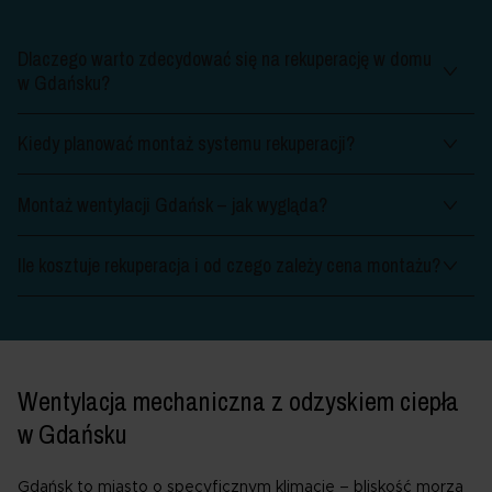
Dlaczego warto zdecydować się na rekuperację w domu
w Gdańsku?
Kiedy planować montaż systemu rekuperacji?
Montaż wentylacji Gdańsk – jak wygląda?
Ile kosztuje rekuperacja i od czego zależy cena montażu?
Wentylacja mechaniczna z odzyskiem ciepła
w Gdańsku
Gdańsk to miasto o specyficznym klimacie – bliskość morza