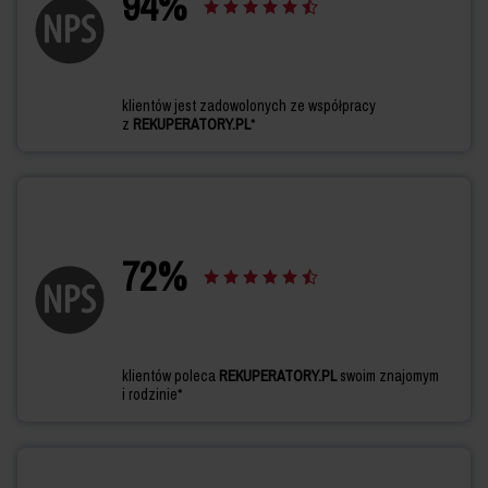
94
%
klientów jest zadowolonych ze współpracy
z
REKUPERATORY.PL
*
72
%
klientów poleca
REKUPERATORY.PL
swoim znajomym
i rodzinie*