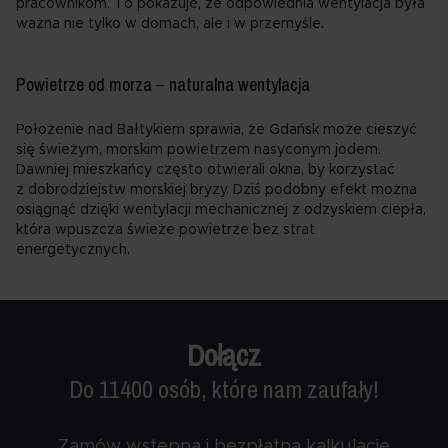
pracownikom. To pokazuje, że odpowiednia wentylacja była
ważna nie tylko w domach, ale i w przemyśle.
Powietrze od morza – naturalna wentylacja
Położenie nad Bałtykiem sprawia, że Gdańsk może cieszyć
się świeżym, morskim powietrzem nasyconym jodem.
Dawniej mieszkańcy często otwierali okna, by korzystać
z dobrodziejstw morskiej bryzy. Dziś podobny efekt można
osiągnąć dzięki wentylacji mechanicznej z odzyskiem ciepła,
która wpuszcza świeże powietrze bez strat
energetycznych.
Dołącz
Do 11400 osób, które nam zaufały!
Zamów wstępną i bezpłatną kalkulację