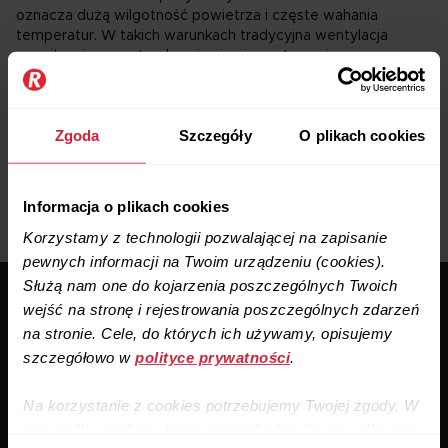
oznacza dużą wilgotność powietrza i częste wahania
temperatur. W takich warunkach tradycyjna wentylacja
grawitacyjna często okazuje się niewystarczająca.
Rozwiązaniem jest
rekuperacja
, czyli nowoczesna wentylacja
mechaniczna z odzyskiem ciepła.
Dzięki rekuperatorowi dom w Gdańsku zyskuje świeże
Zgoda
Szczegóły
O plikach cookies
i czyste powietrze przez cały rok, a jednocześnie
mieszkańcy oszczędzają nawet do 40% kosztów
ogrzewania. Montaż rekuperacji podwyższa także wartość
Informacja o plikach cookies
nieruchomości.
Korzystamy z technologii pozwalającej na zapisanie
pewnych informacji na Twoim urządzeniu (cookies).
Służą nam one do kojarzenia poszczególnych Twoich
“
wejść na stronę i rejestrowania poszczególnych zdarzeń
Doradca
od rekuperacji
w Gdańsku radzi
na stronie. Cele, do których ich używamy, opisujemy
szczegółowo w
polityce prywatności
.
Rekuperacja jest często traktowana jako kolejna z instalacji
Na korzystanie z cookies potrzebujemy Twojej zgody. W
w domu. Jak wod-kan czy instalacja elektryczna. Warto
przypadku cookies, które są niezbędne do prawidłowego
jednak popatrzeć na nią inaczej: jako na najważniejszy