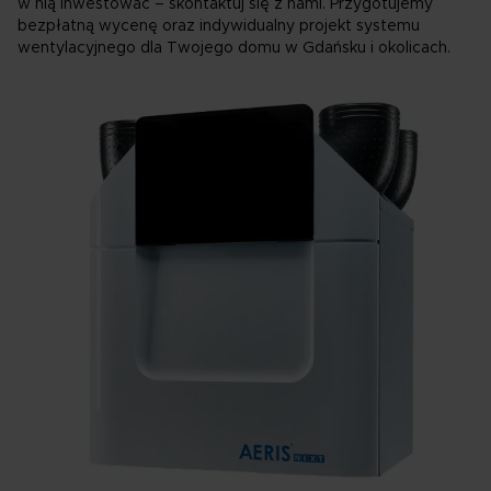
w nią inwestować – skontaktuj się z nami. Przygotujemy
bezpłatną wycenę oraz indywidualny projekt systemu
wentylacyjnego dla Twojego domu w Gdańsku i okolicach.