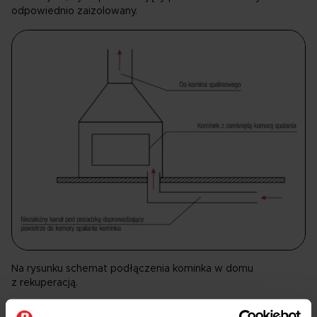
odpowiednio zaizolowany.
Na rysunku schemat podłączenia kominka w domu
z rekuperacją.
Wszystkie inne instalacje w domu: wod-kan, elektyka,