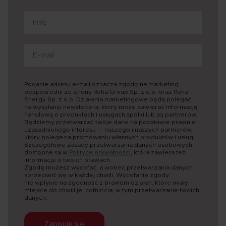
Podanie adresu e-mail oznacza zgodę na marketing
bezpośredni ze strony Roha Group Sp. z o.o. oraz Roha
Energy Sp. z o.o. Działania marketingowe będą polegać
na wysyłaniu newslettera, który może zawierać informację
handlową o produktach i usługach spółki lub jej partnerów.
Będziemy przetwarzać twoje dane na podstawie prawnie
uzasadnionego interesu — naszego i naszych partnerów,
który polega na promowaniu własnych produktów i usług.
Szczegółowe zasady przetwarzania danych osobowych
dostępne są w
Polityce prywatności
, która zawiera też
informacje o twoich prawach.
Zgodę możesz wycofać, a wobec przetwarzania danych
sprzeciwić się w każdej chwili. Wycofanie zgody
nie wpłynie na zgodność z prawem działań, które miały
miejsce do chwili jej cofnięcia, w tym przetwarzanie twoich
danych.
Zapisuję się