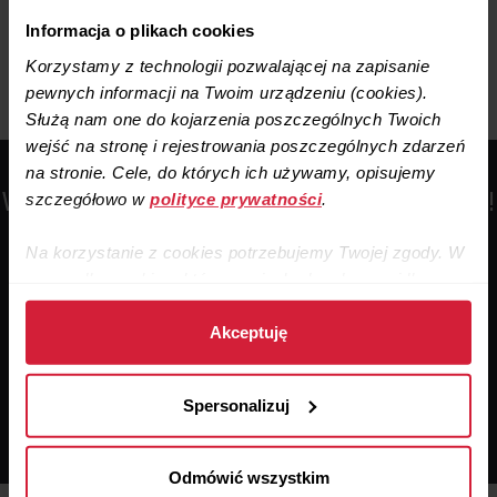
Informacja o plikach cookies
Przejdź do strony głównej
Korzystamy z technologii pozwalającej na zapisanie
pewnych informacji na Twoim urządzeniu (cookies).
Służą nam one do kojarzenia poszczególnych Twoich
wejść na stronę i rejestrowania poszczególnych zdarzeń
na stronie. Cele, do których ich używamy, opisujemy
“
Wiedza, której nie ma 90% osób budujących dom!
szczegółowo w
polityce prywatności
.
Na korzystanie z cookies potrzebujemy Twojej zgody. W
przypadku cookies, które są niezbędne do prawidłowego
Specjalnie dla inwestorów zainteresowanych
działania strony, zgodę stanowi samo dalsze korzystanie
zbudowaniem zdrowego, nowoczesnego domu
odsłaniamy specjalistyczne informacje zza kulis świata
ze strony.
Akceptuję
rekuperacji. Zapraszam serdecznie!
Dane zebrane przy użyciu cookies udostępniamy też
Michał Nawrot
Spersonalizuj
naszym partnerom, o których informujemy w
p
olityce
Kierownik sprzedaży Rekuperatory.pl
prywatności
.
Odmówić wszystkim
Pozyskane informacje mogą zawierać twoje dane