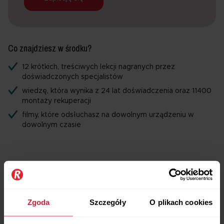
Co znajdziesz w środku?
12 krótkich, treściwych lekcji nagranych przez
doświadczonych specjalistów
wiedzę, która wynika z 24 lat doświadczenia oraz 11400
montaży rekuperacji
filmy, które odsłuchasz na dowolnym urządzeniu w
dowolnym czasie
Zgoda
Szczegóły
O plikach cookies