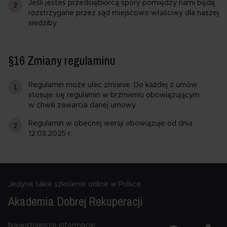
Jeśli jesteś przedsiębiorcą spory pomiędzy nami będą
rozstrzygane przez sąd miejscowo właściwy dla naszej
siedziby
§16 Zmiany regulaminu
Regulamin może ulec zmianie. Do każdej z umów
stosuje się regulamin w brzmieniu obowiązującym
w chwili zawarcia danej umowy.
Regulamin w obecnej wersji obowiązuje od dnia
12.03.2025 r.
Jedyne takie szkolenie online w Polsce
Akademia Dobrej
Rekuperacji
Najważniejsze informacje