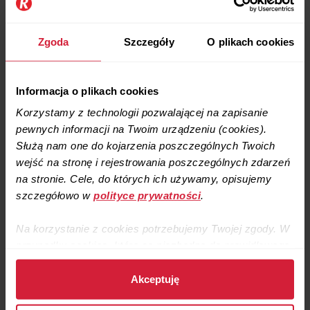
zmianie w przypadku późniejszego ustalenia
dodatkowych okoliczności.
Zgoda
Szczegóły
O plikach cookies
Korzystanie z usługi wymaga udzielenia i utrzymania
zgody na przesyłanie informacji handlowych, które
pochodzą o nas lub naszych partnerów biznesowych.
Informacja o plikach cookies
Cofnięcie zgody jest równoznaczne z oświadczeniem
rezygnacji z tej usługi.
Korzystamy z technologii pozwalającej na zapisanie
pewnych informacji na Twoim urządzeniu (cookies).
Służą nam one do kojarzenia poszczególnych Twoich
§9 Zamówienie serwisu, w tym serwisu
wejść na stronę i rejestrowania poszczególnych zdarzeń
gwarancyjnego
na stronie. Cele, do których ich używamy, opisujemy
szczegółowo w
polityce prywatności
.
Zamówienie serwisu to usługa polegająca
na zamówieniu telefonu, który ma na celu zamówienie
Na korzystanie z cookies potrzebujemy Twojej zgody. W
właściwej usługi serwisu.
przypadku cookies, które są niezbędne do prawidłowego
działania strony, zgodę stanowi samo dalsze korzystanie
Warunki świadczenia usługi serwisu reguluje odrębny
regulamin usług serwisowych.
ze strony.
Akceptuję
Korzystanie z usługi wymaga udzielenia i utrzymania