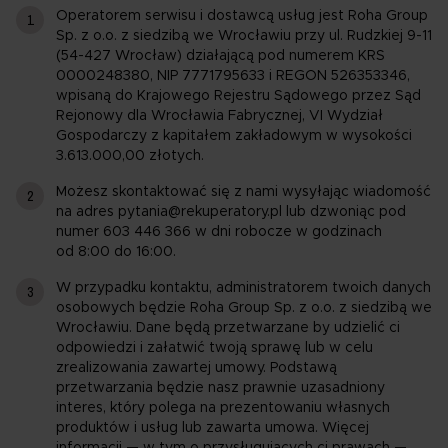
Operatorem serwisu i dostawcą usług jest Roha Group
Sp. z o.o. z siedzibą we Wrocławiu przy ul. Rudzkiej 9-11
(54-427 Wrocław) działającą pod numerem KRS
0000248380, NIP 7771795633 i REGON 526353346,
wpisaną do Krajowego Rejestru Sądowego przez Sąd
Rejonowy dla Wrocławia Fabrycznej, VI Wydział
Gospodarczy z kapitałem zakładowym w wysokości
3.613.000,00 złotych.
Możesz skontaktować się z nami wysyłając wiadomość
na adres pytania@rekuperatory.pl lub dzwoniąc pod
numer 603 446 366 w dni robocze w godzinach
od 8:00 do 16:00.
W przypadku kontaktu, administratorem twoich danych
osobowych będzie Roha Group Sp. z o.o. z siedzibą we
Wrocławiu. Dane będą przetwarzane by udzielić ci
odpowiedzi i załatwić twoją sprawę lub w celu
zrealizowania zawartej umowy. Podstawą
przetwarzania będzie nasz prawnie uzasadniony
interes, który polega na prezentowaniu własnych
produktów i usług lub zawarta umowa. Więcej
informacji — w tym o przysługujących ci prawach —