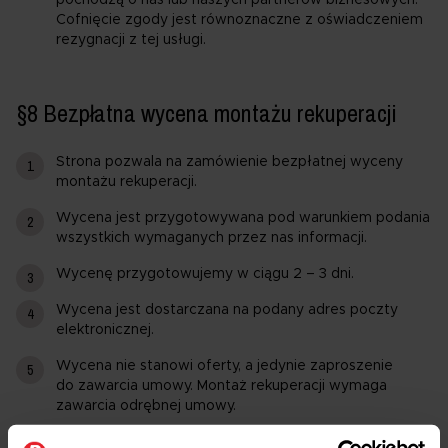
Cofnięcie zgody jest równoznaczne z oświadczeniem
rezygnacji z tej usługi.
§8 Bezpłatna wycena montażu rekuperacji
Strona pozwala na zamówienie bezpłatnej wyceny
montażu rekuperacji.
Wycena jest przygotowywana pod warunkiem podania
wszystkich wymaganych przez nas informacji.
Wycenę przygotowujemy w ciągu 2 – 3 dni.
Wycena jest dostarczana na podany adres poczty
elektronicznej.
Wycena nie stanowi oferty, a jedynie zaproszenie
do zawarcia umowy. Montaż rekuperacji wymaga
zawarcia odrębnej umowy.
Wycena ma charakter kosztorysowy i może ulec