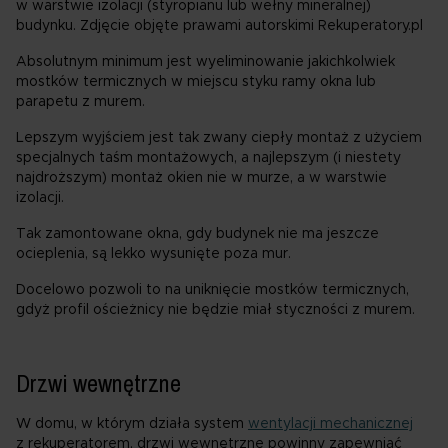
w warstwie izolacji (styropianu lub wełny mineralnej)
budynku. Zdjęcie objęte prawami autorskimi Rekuperatory.pl
Absolutnym minimum jest wyeliminowanie jakichkolwiek
mostków termicznych w miejscu styku ramy okna lub
parapetu z murem.
Lepszym wyjściem jest tak zwany ciepły montaż z użyciem
specjalnych taśm montażowych, a najlepszym (i niestety
najdroższym) montaż okien nie w murze, a w warstwie
izolacji.
Tak zamontowane okna, gdy budynek nie ma jeszcze
ocieplenia, są lekko wysunięte poza mur.
Docelowo pozwoli to na uniknięcie mostków termicznych,
gdyż profil ościeżnicy nie będzie miał styczności z murem.
Drzwi wewnętrzne
W domu, w którym działa system
wentylacji mechanicznej
z rekuperatorem, drzwi wewnętrzne powinny zapewniać