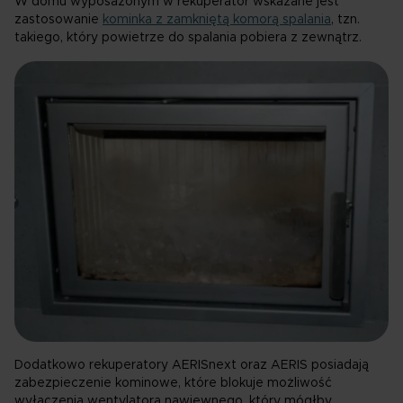
W domu wyposażonym w rekuperator wskazane jest
zastosowanie
kominka z zamkniętą komorą spalania
, tzn.
takiego, który powietrze do spalania pobiera z zewnątrz.
Dodatkowo rekuperatory AERISnext oraz AERIS posiadają
zabezpieczenie kominowe, które blokuje możliwość
wyłączenia wentylatora nawiewnego, który mógłby