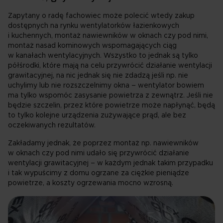
Zapytany o radę fachowiec może polecić wtedy zakup
dostępnych na rynku wentylatorków łazienkowych
i kuchennych, montaż nawiewników w oknach czy pod nimi,
montaż nasad kominowych wspomagających ciąg
w kanałach wentylacyjnych. Wszystko to jednak są tylko
półśrodki, które mają na celu przywrócić działanie wentylacji
grawitacyjnej, na nic jednak się nie zdadzą jeśli np. nie
uchylimy lub nie rozszczelnimy okna – wentylator bowiem
ma tylko wspomóc zasysanie powietrza z zewnątrz. Jeśli nie
będzie szczelin, przez które powietrze może napłynąć, będą
to tylko kolejne urządzenia zużywające prąd, ale bez
oczekiwanych rezultatów.
Zakładamy jednak, że poprzez montaż np. nawiewników
w oknach czy pod nimi udało się przywrócić działanie
wentylacji grawitacyjnej – w każdym jednak takim przypadku
i tak wypuścimy z domu ogrzane za ciężkie pieniądze
powietrze, a koszty ogrzewania mocno wzrosną.