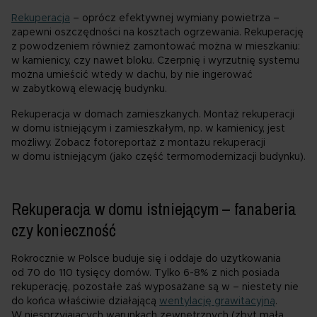
Rekuperacja
– oprócz efektywnej wymiany powietrza –
zapewni oszczędności na kosztach ogrzewania. Rekuperację
z powodzeniem również zamontować można w mieszkaniu:
w kamienicy, czy nawet bloku. Czerpnię i wyrzutnię systemu
można umieścić wtedy w dachu, by nie ingerować
w zabytkową elewację budynku.
Rekuperacja w domach zamieszkanych. Montaż rekuperacji
w domu istniejącym i zamieszkałym, np. w kamienicy, jest
możliwy. Zobacz fotoreportaż z montażu rekuperacji
w domu istniejącym (jako część termomodernizacji budynku).
Rekuperacja w domu istniejącym – fanaberia
czy konieczność
Rokrocznie w Polsce buduje się i oddaje do użytkowania
od 70 do 110 tysięcy domów. Tylko 6-8% z nich posiada
rekuperację, pozostałe zaś wyposażane są w – niestety nie
do końca właściwie działającą
wentylację grawitacyjną
.
W niesprzyjających warunkach zewnętrznych (zbyt mała