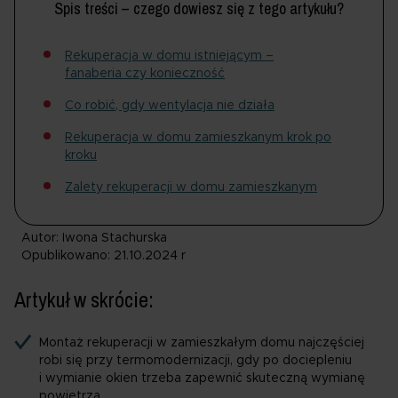
Spis treści – czego dowiesz się z tego artykułu?
Rekuperacja w domu istniejącym –
fanaberia czy konieczność
Co robić, gdy wentylacja nie działa
Rekuperacja w domu zamieszkanym krok po
kroku
Zalety rekuperacji w domu zamieszkanym
Autor: Iwona Stachurska
Opublikowano: 21.10.2024 r
Artykuł w skrócie:
Montaż rekuperacji w zamieszkałym domu najczęściej
robi się przy termomodernizacji, gdy po dociepleniu
i wymianie okien trzeba zapewnić skuteczną wymianę
powietrza