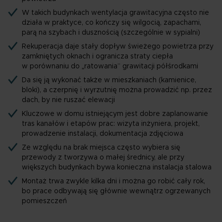
W takich budynkach wentylacja grawitacyjna często nie
działa w praktyce, co kończy się wilgocią, zapachami,
parą na szybach i dusznością (szczególnie w sypialni)
Rekuperacja daje stały dopływ świeżego powietrza przy
zamkniętych oknach i ogranicza straty ciepła
w porównaniu do „ratowania” grawitacji półśrodkami
Da się ją wykonać także w mieszkaniach (kamienice,
bloki), a czerpnię i wyrzutnię można prowadzić np. przez
dach, by nie ruszać elewacji
Kluczowe w domu istniejącym jest dobre zaplanowanie
tras kanałów i etapów prac: wizyta inżyniera, projekt,
prowadzenie instalacji, dokumentacja zdjęciowa
Ze względu na brak miejsca często wybiera się
przewody z tworzywa o małej średnicy, ale przy
większych budynkach bywa konieczna instalacja stalowa
Montaż trwa zwykle kilka dni i można go robić cały rok,
bo prace odbywają się głównie wewnątrz ogrzewanych
pomieszczeń