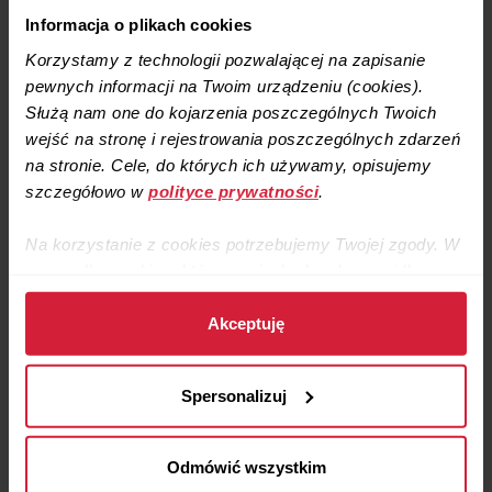
nieużytkowym.
Informacja o plikach cookies
Korzystamy z technologii pozwalającej na zapisanie
Rekuperacja w domu zamieszkanym krok
pewnych informacji na Twoim urządzeniu (cookies).
Służą nam one do kojarzenia poszczególnych Twoich
po kroku
wejść na stronę i rejestrowania poszczególnych zdarzeń
na stronie. Cele, do których ich używamy, opisujemy
Ważną częścią wykonania instalacji wentylacyjnej w domu
szczegółowo w
polityce prywatności
.
zamieszkanym jest dokładne zaplanowanie przebiegu trasy
instalacji, czyli kanałów wentylacyjnych.
Na korzystanie z cookies potrzebujemy Twojej zgody. W
przypadku cookies, które są niezbędne do prawidłowego
działania strony, zgodę stanowi samo dalsze korzystanie
ze strony.
Akceptuję
Dane zebrane przy użyciu cookies udostępniamy też
Spersonalizuj
naszym partnerom, o których informujemy w
p
olityce
prywatności
.
Odmówić wszystkim
Pozyskane informacje mogą zawierać twoje dane