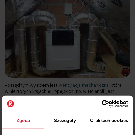
Rozsądnym wyjściem jest
wentylacja mechaniczna
, która
w niektórych krajach europejskich (np. w Holandii) jest
obowiązkowa. Tam już dawno bowiem zdano sobie sprawę,
że ona jedyna działa zawsze bez względu na warunki
atmosferyczne.
Zgoda
Szczegóły
O plikach cookies
System rekuperacji w zamieszkanym domu – rekuperator
w domu można umieścić w każdym pomieszczeniu
gospodarczym, np. kotłowni, pralni, garażu lub na poddaszu