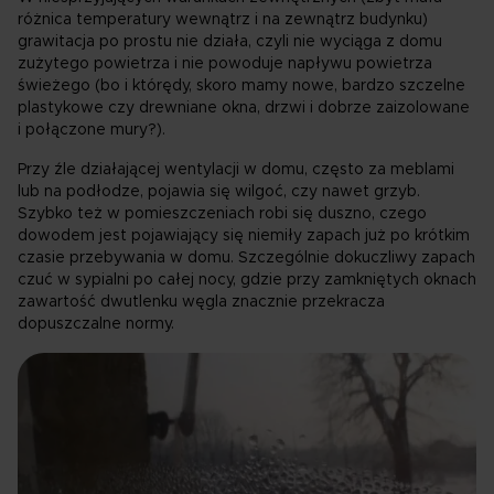
różnica temperatury wewnątrz i na zewnątrz budynku)
grawitacja po prostu nie działa, czyli nie wyciąga z domu
zużytego powietrza i nie powoduje napływu powietrza
świeżego (bo i którędy, skoro mamy nowe, bardzo szczelne
plastykowe czy drewniane okna, drzwi i dobrze zaizolowane
i połączone mury?).
Przy źle działającej wentylacji w domu, często za meblami
lub na podłodze, pojawia się wilgoć, czy nawet grzyb.
Szybko też w pomieszczeniach robi się duszno, czego
dowodem jest pojawiający się niemiły zapach już po krótkim
czasie przebywania w domu. Szczególnie dokuczliwy zapach
czuć w sypialni po całej nocy, gdzie przy zamkniętych oknach
zawartość dwutlenku węgla znacznie przekracza
dopuszczalne normy.