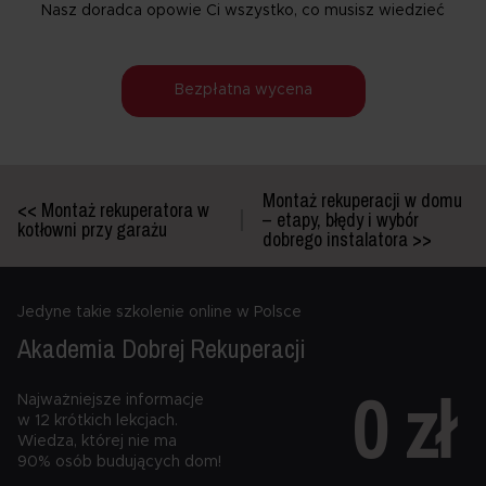
Nasz doradca opowie Ci wszystko, co musisz wiedzieć
Bezpłatna wycena
Montaż rekuperacji w domu
<< Montaż rekuperatora w
– etapy, błędy i wybór
kotłowni przy garażu
dobrego instalatora >>
Jedyne takie szkolenie online w Polsce
Akademia Dobrej
Rekuperacji
0 zł
Najważniejsze informacje
w 12 krótkich lekcjach.
Wiedza, której nie ma
90% osób budujących dom!