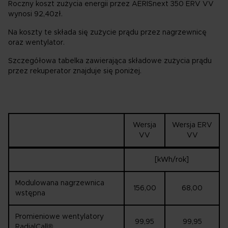
Roczny koszt zużycia energii przez AERISnext 350 ERV VV
wynosi 92,40zł.
Na koszty te składa się zużycie prądu przez nagrzewnicę
oraz wentylator.
Szczegółowa tabelka zawierająca składowe zużycia prądu
przez rekuperator znajduje się poniżej.
Wersja
Wersja ERV
VV
VV
[kWh/rok]
Modulowana nagrzewnica
156,00
68,00
wstępna
Promieniowe wentylatory
99,95
99,95
RadialCall®