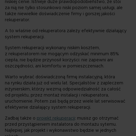
niskiej cenie. Istnieje duże prawdopodobieństwo, że stoi
za nią nie tylko stosunkowo niski poziom samej usługi, ale
także niewielkie doświadczenie firmy i gorszej jakości
rekuperator.
A to właśnie od rekuperatora zależy efektywnie działający
system rekuperacji.
System rekuperacji wykonany niskim kosztem,
z rekuperatorem nie mogącym odzyskać minimum 85%
ciepła, nie będzie przynosił korzyści: nie zapewni ani
oszczędności, ani komfortu w pomieszczeniach.
Warto wybrać doświadczoną firmę instalacyjną, która
na rynku działa już od wielu lat. Specjalistów z zapleczem
inżynierskim, którzy wezmą odpowiedzialność za całość
od projektu, przez montaż instalacji i rekuperatora,
uruchomienie. Potem zaś będą przez wiele lat serwisować
efektywnie działający system rekuperacji.
Zadbaj także o
projekt rekuperacji
: musisz go otrzymać
przed przystąpieniem instalatora do montażu sytemu.
Najlepiej, jak projekt i wykonawstwo będzie w jednych