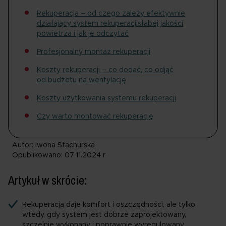
Rekuperacja – od czego zależy efektywnie
działający system rekuperacjisłabej jakości
powietrza i jak je odczytać
Profesjonalny montaż rekuperacji
Koszty rekuperacji – co dodać, co odjąć
od budżetu na wentylację
Koszty użytkowania systemu rekuperacji
Czy warto montować rekuperację
Autor: Iwona Stachurska
Opublikowano: 07.11.2024 r
Artykuł w skrócie:
Rekuperacja daje komfort i oszczędności, ale tylko
wtedy, gdy system jest dobrze zaprojektowany,
szczelnie wykonany i poprawnie wyregulowany