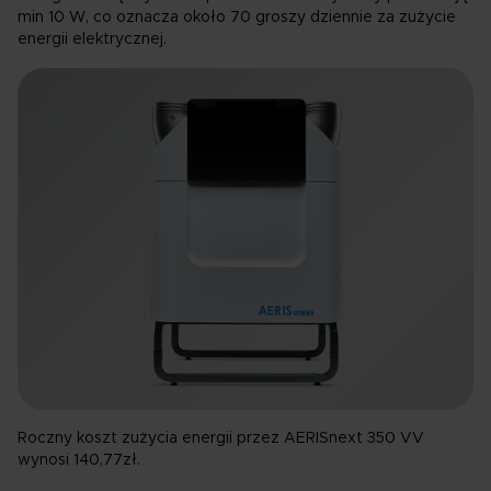
prywatności
. W polityce uzyskasz też informacje o
min 10 W, co oznacza około 70 groszy dziennie za zużycie
prawach przysługujących ci w związku z
energii elektrycznej.
przetwarzaniem twoich danych osobowych.
Roczny koszt zużycia energii przez AERISnext 350 VV
wynosi 140,77zł.