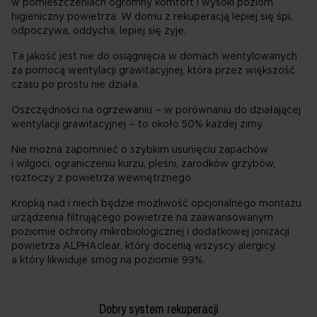
w pomieszczeniach ogromny komfort i wysoki poziom
higieniczny powietrza. W domu z rekuperacją lepiej się śpi,
odpoczywa, oddycha, lepiej się żyje.
Ta jakość jest nie do osiągnięcia w domach wentylowanych
za pomocą wentylacji grawitacyjnej, która przez większość
czasu po prostu nie działa.
Oszczędności na ogrzewaniu – w porównaniu do działającej
wentylacji grawitacyjnej – to około 50% każdej zimy.
Nie można zapomnieć o szybkim usunięciu zapachów
i wilgoci, ograniczeniu kurzu, pleśni, zarodków grzybów,
roztoczy z powietrza wewnętrznego.
Kropką nad i niech będzie możliwość opcjonalnego montażu
urządzenia filtrującego powietrze na zaawansowanym
poziomie ochrony mikrobiologicznej i dodatkowej jonizacji
powietrza ALPHAclear, który docenią wszyscy alergicy,
a który likwiduje smog na poziomie 99%.
Dobry system rekuperacji