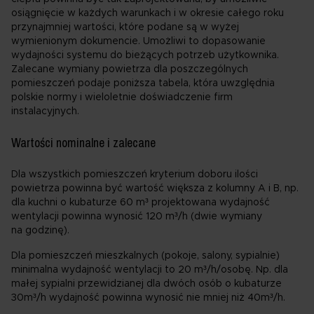
osiągnięcie w każdych warunkach i w okresie całego roku
przynajmniej wartości, które podane są w wyżej
wymienionym dokumencie. Umożliwi to dopasowanie
wydajności systemu do bieżących potrzeb użytkownika.
Zalecane wymiany powietrza dla poszczególnych
pomieszczeń podaje poniższa tabela, która uwzględnia
polskie normy i wieloletnie doświadczenie firm
instalacyjnych.
Wartości nominalne i zalecane
Dla wszystkich pomieszczeń kryterium doboru ilości
powietrza powinna być wartość większa z kolumny A i B, np.
dla kuchni o kubaturze 60 m³ projektowana wydajność
wentylacji powinna wynosić 120 m³/h (dwie wymiany
na godzinę).
Dla pomieszczeń mieszkalnych (pokoje, salony, sypialnie)
minimalna wydajność wentylacji to 20 m³/h/osobę. Np. dla
małej sypialni przewidzianej dla dwóch osób o kubaturze
30m³/h wydajność powinna wynosić nie mniej niż 40m³/h.