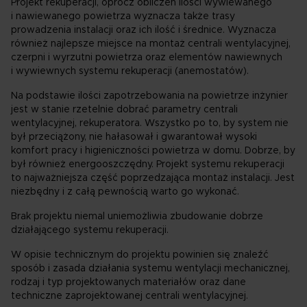
Projekt rekuperacji, oprócz obliczeń ilości wywiewanego
i nawiewanego powietrza wyznacza także trasy
prowadzenia instalacji oraz ich ilość i średnice. Wyznacza
również najlepsze miejsce na montaż centrali wentylacyjnej,
czerpni i wyrzutni powietrza oraz elementów nawiewnych
i wywiewnych systemu rekuperacji (anemostatów).
Na podstawie ilości zapotrzebowania na powietrze inżynier
jest w stanie rzetelnie dobrać parametry centrali
wentylacyjnej, rekuperatora. Wszystko po to, by system nie
był przeciążony, nie hałasował i gwarantował wysoki
komfort pracy i higieniczności powietrza w domu. Dobrze, by
był również energooszczędny. Projekt systemu rekuperacji
to najważniejsza część poprzedzająca montaż instalacji. Jest
niezbędny i z całą pewnością warto go wykonać.
Brak projektu niemal uniemożliwia zbudowanie dobrze
działającego systemu rekuperacji.
W opisie technicznym do projektu powinien się znaleźć
sposób i zasada działania systemu wentylacji mechanicznej,
rodzaj i typ projektowanych materiałów oraz dane
techniczne zaprojektowanej centrali wentylacyjnej.