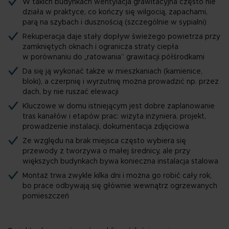
W takich budynkach wentylacja grawitacyjna często nie
działa w praktyce, co kończy się wilgocią, zapachami,
parą na szybach i dusznością (szczególnie w sypialni)
Rekuperacja daje stały dopływ świeżego powietrza przy
zamkniętych oknach i ogranicza straty ciepła
w porównaniu do „ratowania” grawitacji półśrodkami
Da się ją wykonać także w mieszkaniach (kamienice,
bloki), a czerpnię i wyrzutnię można prowadzić np. przez
dach, by nie ruszać elewacji
Kluczowe w domu istniejącym jest dobre zaplanowanie
tras kanałów i etapów prac: wizyta inżyniera, projekt,
prowadzenie instalacji, dokumentacja zdjęciowa
Ze względu na brak miejsca często wybiera się
przewody z tworzywa o małej średnicy, ale przy
większych budynkach bywa konieczna instalacja stalowa
Montaż trwa zwykle kilka dni i można go robić cały rok,
bo prace odbywają się głównie wewnątrz ogrzewanych
pomieszczeń