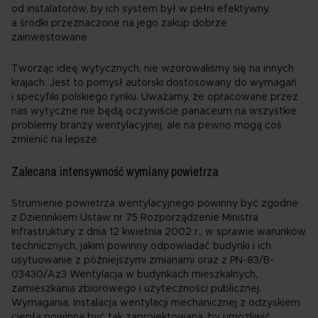
od instalatorów, by ich system był w pełni efektywny,
a środki przeznaczone na jego zakup dobrze
zainwestowane.
Tworząc ideę wytycznych, nie wzorowaliśmy się na innych
krajach. Jest to pomysł autorski dostosowany do wymagań
i specyfiki polskiego rynku. Uważamy, że opracowane przez
nas wytyczne nie będą oczywiście panaceum na wszystkie
problemy branży wentylacyjnej, ale na pewno mogą coś
zmienić na lepsze.
Zalecana intensywność wymiany powietrza
Strumienie powietrza wentylacyjnego powinny być zgodne
z Dziennikiem Ustaw nr 75 Rozporządzenie Ministra
Infrastruktury z dnia 12 kwietnia 2002 r., w sprawie warunków
technicznych, jakim powinny odpowiadać budynki i ich
usytuowanie z późniejszymi zmianami oraz z PN-83/B-
03430/Az3 Wentylacja w budynkach mieszkalnych,
zamieszkania zbiorowego i użyteczności publicznej.
Wymagania. Instalacja wentylacji mechanicznej z odzyskiem
ciepła powinna być tak zaprojektowana, by umożliwić