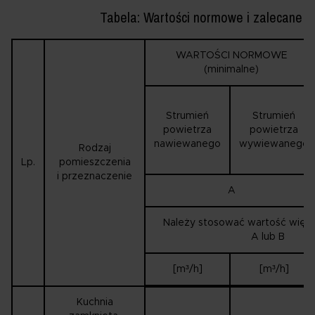
Tabela: Wartości normowe i zalecane
WARTOŚCI NORMOWE
(minimalne)
Strumień
Strumień
powietrza
powietrza
nawiewanego
wywiewanego
Rodzaj
Lp.
pomieszczenia
i przeznaczenie
A
Należy stosować wartość więks
A lub B
[m³/h]
[m³/h]
Kuchnia