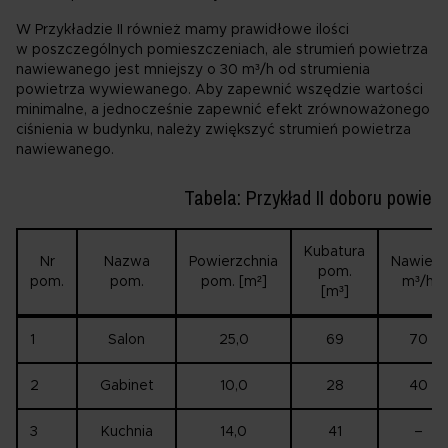
W Przykładzie II również mamy prawidłowe ilości
w poszczególnych pomieszczeniach, ale strumień powietrza
nawiewanego jest mniejszy o 30 m³/h od strumienia
powietrza wywiewanego. Aby zapewnić wszędzie wartości
minimalne, a jednocześnie zapewnić efekt zrównoważonego
ciśnienia w budynku, należy zwiększyć strumień powietrza
nawiewanego.
Tabela: Przykład II doboru powietr
Kubatura
Nr
Nazwa
Powierzchnia
Nawiew
pom.
pom.
pom.
pom. [m²]
m³/h
[m³]
1
Salon
25,0
69
70
2
Gabinet
10,0
28
40
3
Kuchnia
14,0
41
–