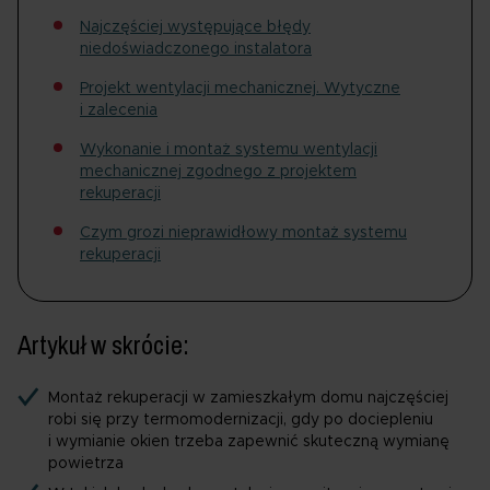
Najczęściej występujące błędy
niedoświadczonego instalatora
Projekt wentylacji mechanicznej. Wytyczne
i zalecenia
Wykonanie i montaż systemu wentylacji
mechanicznej zgodnego z projektem
rekuperacji
Czym grozi nieprawidłowy montaż systemu
rekuperacji
Artykuł w skrócie:
Montaż rekuperacji w zamieszkałym domu najczęściej
robi się przy termomodernizacji, gdy po dociepleniu
i wymianie okien trzeba zapewnić skuteczną wymianę
powietrza