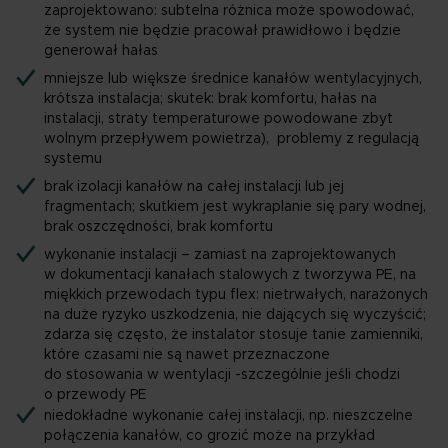
zaprojektowano: subtelna różnica może spowodować,
że system nie będzie pracował prawidłowo i będzie
generował hałas
mniejsze lub większe średnice kanałów wentylacyjnych,
krótsza instalacja; skutek: brak komfortu, hałas na
instalacji, straty temperaturowe powodowane zbyt
wolnym przepływem powietrza), problemy z regulacją
systemu
brak izolacji kanałów na całej instalacji lub jej
fragmentach; skutkiem jest wykraplanie się pary wodnej,
brak oszczędności, brak komfortu
wykonanie instalacji – zamiast na zaprojektowanych
w dokumentacji kanałach stalowych z tworzywa PE, na
miękkich przewodach typu flex
: nietrwałych, narażonych
na duże ryzyko uszkodzenia, nie dających się wyczyścić;
zdarza się często, że instalator stosuje tanie zamienniki,
które czasami nie są nawet przeznaczone
do stosowania w wentylacji -szczególnie jeśli chodzi
o przewody PE
niedokładne wykonanie całej instalacji, np.
nieszczelne
połączenia kanałów
, co grozić może na przykład