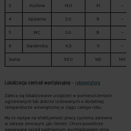
3
Kuchnia
14,0
41
–
4
Spiżarnia
3,0
8
–
5
WC
3,0
8
–
6
Garderoba
4,0
11
–
Suma
59,0
165
140
Lokalizacja centrali wentylacyjnej –
rekuperatora
Zaleca się lokalizowanie urządzeń w pomieszczeniach
ogrzewanych lub dobrze izolowanych o dodatniej
temperaturze wewnętrznej w ciągu całego roku.
Ma to wpływ na efektywność pracy systemu zarówno
w okresie zimowym, jak i letnim. Chroni powietrze
nawiewane przed nadmiernym wychładzaniem zimą