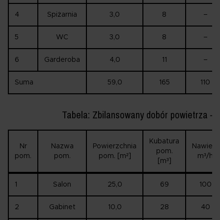
4
Spiżarnia
3,0
8
–
5
WC
3,0
8
–
6
Garderoba
4,0
11
–
Suma
59,0
165
110
Tabela: Zbilansowany dobór powietrza – P
Kubatura
Nr
Nazwa
Powierzchnia
Nawiew
pom.
pom.
pom.
pom. [m²]
m³/h
[m³]
1
Salon
25,0
69
100
2
Gabinet
10,0
28
40