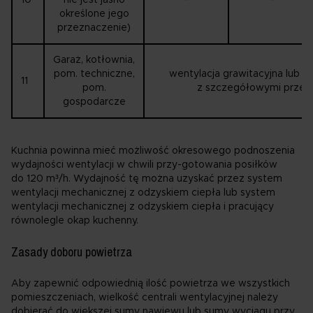
określone jego
przeznaczenie)
Garaż, kotłownia,
pom. techniczne,
wentylacja grawitacyjna lub i
11
pom.
z szczegółowymi przep
gospodarcze
Kuchnia powinna mieć możliwość okresowego podnoszenia
wydajności wentylacji w chwili przy-gotowania posiłków
do 120 m³/h. Wydajność tę można uzyskać przez system
wentylacji mechanicznej z odzyskiem ciepła lub system
wentylacji mechanicznej z odzyskiem ciepła i pracujący
równolegle okap kuchenny.
Zasady doboru powietrza
Aby zapewnić odpowiednią ilość powietrza we wszystkich
pomieszczeniach, wielkość centrali wentylacyjnej należy
dobierać do większej sumy nawiewu lub sumy wyciągu przy