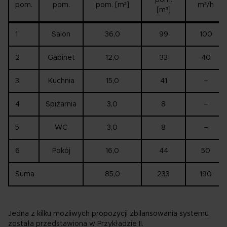
pom.
pom.
pom. [m²]
m³/h
[m³]
1
Salon
36,0
99
100
2
Gabinet
12,0
33
40
3
Kuchnia
15,0
41
–
4
Spiżarnia
3,0
8
–
5
WC
3,0
8
–
6
Pokój
16,0
44
50
Suma
85,0
233
190
Jedna z kilku możliwych propozycji zbilansowania systemu
została przedstawiona w Przykładzie II.