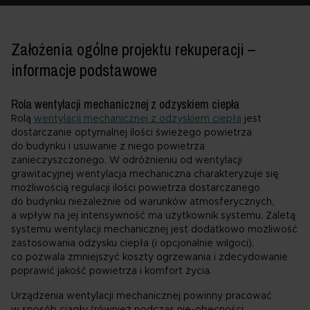
Założenia ogólne projektu rekuperacji –
informacje podstawowe
Rola wentylacji mechanicznej z odzyskiem ciepła
Rolą
wentylacji mechanicznej z odzyskiem ciepła
jest
dostarczanie optymalnej ilości świeżego powietrza
do budynku i usuwanie z niego powietrza
zanieczyszczonego. W odróżnieniu od wentylacji
grawitacyjnej wentylacja mechaniczna charakteryzuje się
możliwością regulacji ilości powietrza dostarczanego
do budynku niezależnie od warunków atmosferycznych,
a wpływ na jej intensywność ma użytkownik systemu. Zaletą
systemu wentylacji mechanicznej jest dodatkowo możliwość
zastosowania odzysku ciepła (i opcjonalnie wilgoci),
co pozwala zmniejszyć koszty ogrzewania i zdecydowanie
poprawić jakość powietrza i komfort życia.
Urządzenia wentylacji mechanicznej powinny pracować
w sposób ciągły (również podczas nie-obecności