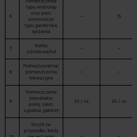
Pomieszczenia
typu wiatrołap
oraz pom.
6
–
15
pomocnicze
typu garderoba,
spiżarnia
Klatka
7
–
–
schodowa/hol
Pralnia/suszarnia/
8
pomieszczenia
–
–
rekreacyjne
Pomieszczenia
mieszkalne:
9
20 / os.
20 / os.
pokój, salon,
sypialnia, gabinet
Strych (w
przypadku, kiedy
10
nie jest jasno
–
–