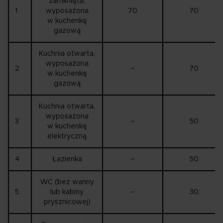
zamknięta,
1
wyposażona
70
70
w kuchenkę
gazową
Kuchnia otwarta,
wyposażona
2
–
70
w kuchenkę
gazową
Kuchnia otwarta,
wyposażona
3
–
50
w kuchenkę
elektryczną
4
Łazienka
–
50
WC (bez wanny
5
lub kabiny
–
30
prysznicowej)