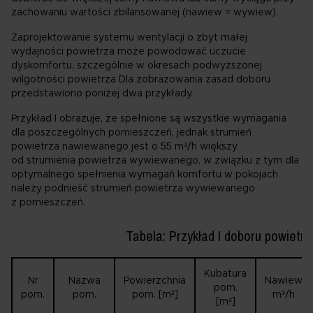
zachowaniu wartości zbilansowanej (nawiew = wywiew).
Zaprojektowanie systemu wentylacji o zbyt małej
wydajności powietrza może powodować uczucie
dyskomfortu, szczególnie w okresach podwyższonej
wilgotności powietrza Dla zobrazowania zasad doboru
przedstawiono poniżej dwa przykłady.
Przykład I obrazuje, że spełnione są wszystkie wymagania
dla poszczególnych pomieszczeń, jednak strumień
powietrza nawiewanego jest o 55 m³/h większy
od strumienia powietrza wywiewanego, w związku z tym dla
optymalnego spełnienia wymagań komfortu w pokojach
należy podnieść strumień powietrza wywiewanego
z pomieszczeń.
Tabela: Przykład I doboru powietrz
Kubatura
Nr
Nazwa
Powierzchnia
Nawiew
pom.
pom.
pom.
pom. [m²]
m³/h
[m³]