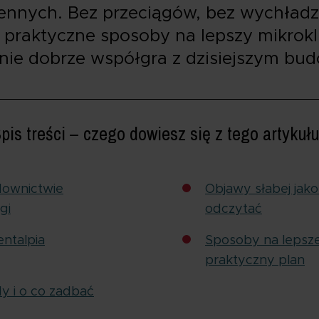
ziennych. Bez przeciągów, bez wychładz
 praktyczne sposoby na lepszy mikrokl
anie dobrze współgra z dzisiejszym bu
pis treści – czego dowiesz się z tego artykuł
ownictwie
Objawy słabej jakoś
gi
odczytać
ntalpia
Sposoby na lepsz
praktyczny plan
dy i o co zadbać