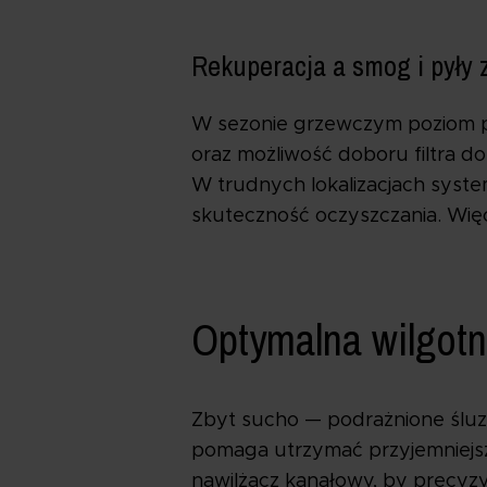
Rekuperacja a smog i pyły
W sezonie grzewczym poziom py
oraz możliwość doboru filtra d
W trudnych lokalizacjach syste
skuteczność oczyszczania. Wię
Optymalna wilgotn
Zbyt sucho — podrażnione śluz
pomaga utrzymać przyjemniejsz
nawilżacz kanałowy, by precy