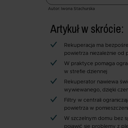
Autor: Iwona Stachurska
Artykuł w skrócie:
Rekuperacja ma bezpośre
powietrza niezależnie od 
W praktyce pomaga ograni
w strefie dziennej
Rekuperator nawiewa świe
wywiewanego, dzięki czem
Filtry w centrali ogranic
powietrza w pomieszczen
W szczelnym domu bez spr
pojawić się problemy z p