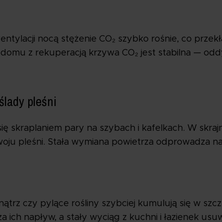
ntylacji nocą stężenie CO₂ szybko rośnie, co przekł
W domu z rekuperacją krzywa CO₂ jest stabilna — o
ślady pleśni
ię skraplaniem pary na szybach i kafelkach. W skr
woju pleśni. Stała wymiana powietrza odprowadza na
rz czy pylące rośliny szybciej kumulują się w szcze
 ich napływ, a stały wyciąg z kuchni i łazienek usuw