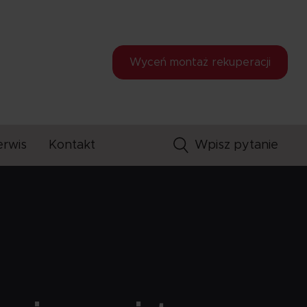
Wyceń montaż
rekuperacji
erwis
Kontakt