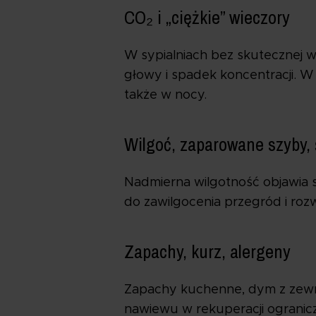
CO₂ i „ciężkie” wieczory
W sypialniach bez skutecznej we
głowy i spadek koncentracji. 
także w nocy.
Wilgoć, zaparowane szyby, 
Nadmierna wilgotność objawia s
do zawilgocenia przegród i roz
Zapachy, kurz, alergeny
Zapachy kuchenne, dym z zewnąt
nawiewu w rekuperacji ogranicza