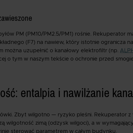
 zawieszone
łów PM (PM10/PM2.5/PM1) rośnie. Rekuperator ma 
okładnego (F7) na nawiew, który istotnie ogranicza 
m można uzupełnić o kanałowy elektrofiltr (np.
ALP
cej o tym w naszym tekście o ochronie przed smogi
ość: entalpia i nawilżanie kan
ówki. Zbyt wilgotno — ryzyko pleśni. Rekuperator 
ą wilgotność zimą (odzysk wilgoci), a w wymagaj
zyjnie sterować parametrem w całym budynku.