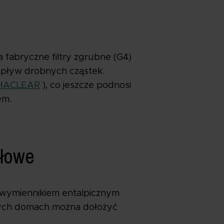
fabryczne filtry zgrubne (G4)
napływ drobnych cząstek.
HACLEAR
), co jeszcze podnosi
em.
ałowe
z wymiennikiem entalpicznym
ących domach można dołożyć