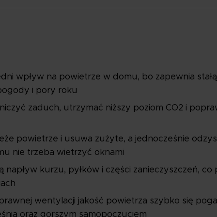
dni wpływ na powietrze w domu, bo zapewnia stał
pogody i pory roku
czyć zaduch, utrzymać niższy poziom CO2 i popraw
że powietrze i usuwa zużyte, a jednocześnie odzys
u nie trzeba wietrzyć oknami
zają napływ kurzu, pyłków i części zanieczyszczeń, c
iach
awnej wentylacji jakość powietrza szybko się pogar
leśnią oraz gorszym samopoczuciem