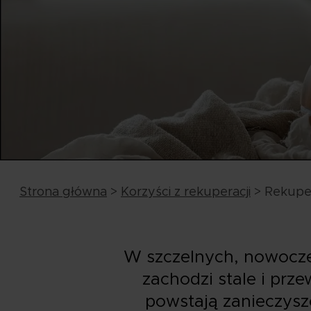
Strona główna
>
Korzyści z rekuperacji
>
Rekuper
W szczelnych, nowocze
zachodzi stale i prz
powstają zanieczyszc