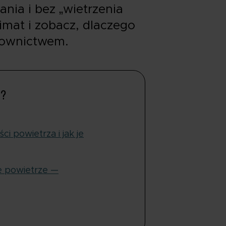
ania i bez „wietrzenia
imat i zobacz, dlaczego
downictwem.
u?
ci powietrza i jak je
e powietrze —