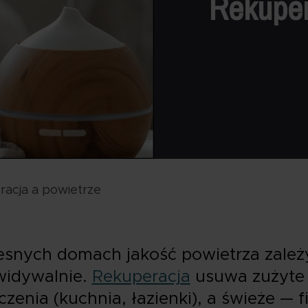
Rekuper
acja a powietrze
snych domach jakość powietrza zależ
ewidywalnie.
Rekuperacja
usuwa zużyte 
zenia (kuchnia, łazienki), a świeże —