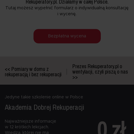
Rekuperatory.pl. Działamy w całej Polsce.
prywatności
. W polityce uzyskasz też informacje o
Tutaj możesz wypełnić formularz o indywidualną konsultację
prawach przysługujących ci w związku z
i wycenę.
przetwarzaniem twoich danych osobowych.
Bezpłatna wycena
Prezes Rekuperatory.pl o
<< Pomiary w domu z
wentylacji, czyli piszą o nas
rekuperacją i bez rekuperacji
>>
Jedyne takie szkolenie online w Polsce
Akademia Dobrej
Rekuperacji
0 zł
Najważniejsze informacje
w 12 krótkich lekcjach.
Wiedza, której nie ma