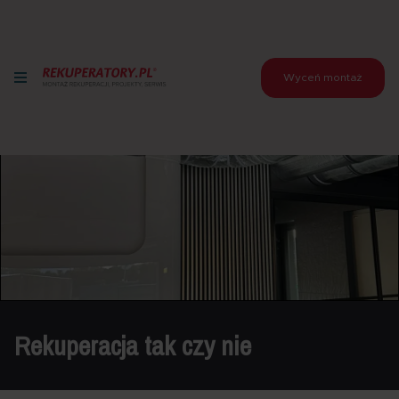
Wyceń montaż
Rekuperacja tak czy nie