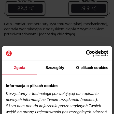
Lato. Pomiar temperatury systemu wentylacji mechanicznej,
centrala wentylacyjna z odzyskiem ciepła z wymiennikiem
przeciwprądowym i jednostką chłodzącą
Powód pierwszy: świeże powietrze
Jeżeli w obecnie budowanym domu nie zrobisz rekuperacji,
Zgoda
Szczegóły
O plikach cookies
nie będziesz miał efektywnie i komfortowo działającej
wentylacji
w ogóle: nie ma alternatywy! Masz inne zdanie?
Chętnie podejmiemy polemikę…
Informacja o plikach cookies
Korzystamy z technologii pozwalającej na zapisanie
Powód drugi: oczyszczanie ze smogu
pewnych informacji na Twoim urządzeniu (cookies).
Służą nam one do kojarzenia poszczególnych Twoich
wejść na stronę i rejestrowania poszczególnych zdarzeń
Rekuperacja pozwala filtrować całe zanieczyszczone