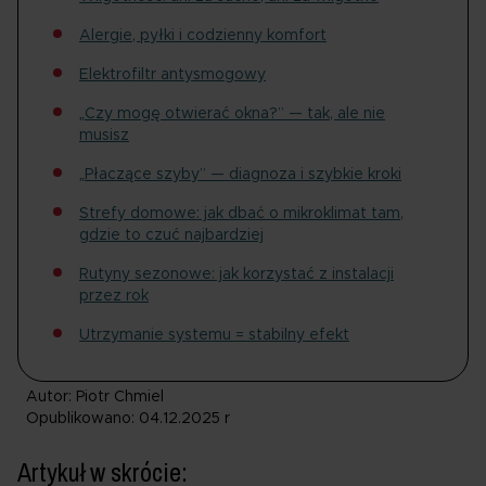
Alergie, pyłki i codzienny komfort
Elektrofiltr antysmogowy
„Czy mogę otwierać okna?” — tak, ale nie
musisz
„Płaczące szyby” — diagnoza i szybkie kroki
Strefy domowe: jak dbać o mikroklimat tam,
gdzie to czuć najbardziej
Rutyny sezonowe: jak korzystać z instalacji
przez rok
Utrzymanie systemu = stabilny efekt
Autor: Piotr Chmiel
Opublikowano: 04.12.2025 r
Artykuł w skrócie: