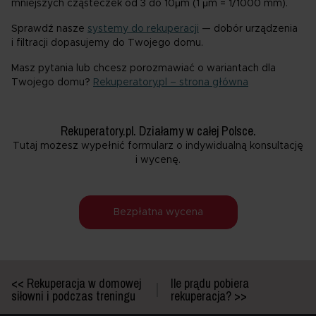
mniejszych cząsteczek od 3 do 10μm (1 μm = 1/1000 mm).
Sprawdź nasze
systemy do rekuperacji
— dobór urządzenia
i filtracji dopasujemy do Twojego domu.
Masz pytania lub chcesz porozmawiać o wariantach dla
Twojego domu?
Rekuperatory.pl – strona główna
Rekuperatory.pl. Działamy w całej Polsce.
Tutaj możesz wypełnić formularz o indywidualną konsultację
i wycenę.
Bezpłatna wycena
<< Rekuperacja w domowej
Ile prądu pobiera
siłowni i podczas treningu
rekuperacja? >>