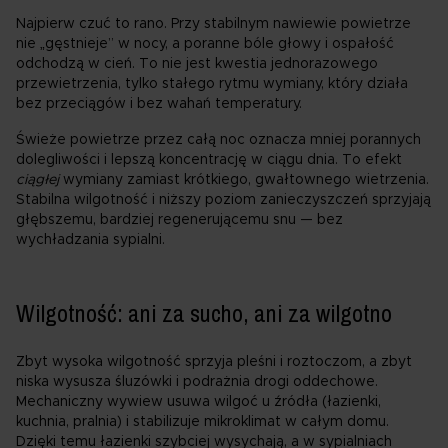
Najpierw czuć to rano. Przy stabilnym nawiewie powietrze
nie „gęstnieje” w nocy, a poranne bóle głowy i ospałość
odchodzą w cień. To nie jest kwestia jednorazowego
przewietrzenia, tylko stałego rytmu wymiany, który działa
bez przeciągów i bez wahań temperatury.
Świeże powietrze przez całą noc oznacza mniej porannych
dolegliwości i lepszą koncentrację w ciągu dnia. To efekt
ciągłej
wymiany zamiast krótkiego, gwałtownego wietrzenia.
Stabilna wilgotność i niższy poziom zanieczyszczeń sprzyjają
głębszemu, bardziej regenerującemu snu — bez
wychładzania sypialni.
Wilgotność: ani za sucho, ani za wilgotno
Zbyt wysoka wilgotność sprzyja pleśni i roztoczom, a zbyt
niska wysusza śluzówki i podrażnia drogi oddechowe.
Mechaniczny wywiew usuwa wilgoć u źródła (łazienki,
kuchnia, pralnia) i stabilizuje mikroklimat w całym domu.
Dzięki temu łazienki szybciej wysychają, a w sypialniach