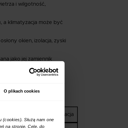
etrza i wilgotność,
 a klimatyzacja może być
łony okien, izolacja, zyski
ana jako jej zamiennik
O plikach cookies
Ogrzewanie
Klimatyzacja
u (cookies). Służą nam one
ń na stronie. Cele, do