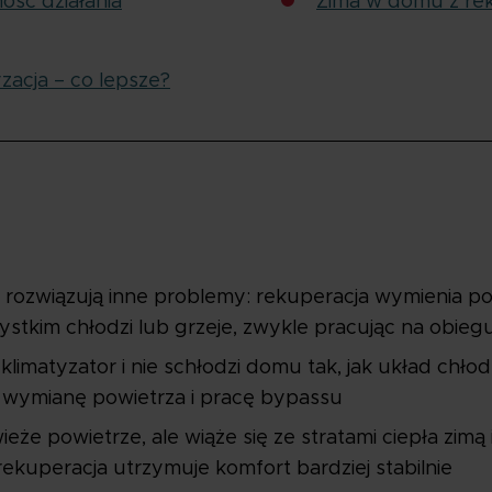
ość działania
Zima w domu z re
zacja – co lepsze?
a rozwiązują inne problemy: rekuperacja wymienia po
zystkim chłodzi lub grzeje, zwykle pracując na obi
 klimatyzator i nie schłodzi domu tak, jak układ chło
ą wymianę powietrza i pracę bypassu
ieże powietrze, ale wiąże się ze stratami ciepła zi
rekuperacja utrzymuje komfort bardziej stabilnie