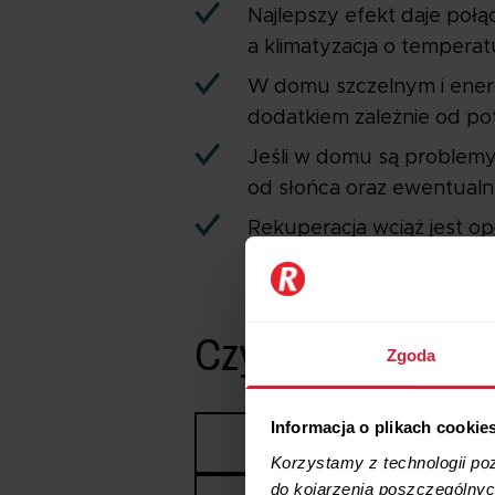
Najlepszy efekt daje połą
a klimatyzacja o tempera
W domu szczelnym i ener
dodatkiem zależnie od pot
Jeśli w domu są problemy 
od słońca oraz ewentualn
Rekuperacja wciąż jest opł
Czym różni się kli
Zgoda
Informacja o plikach cookie
Korzystamy z technologii po
do kojarzenia poszczególnych