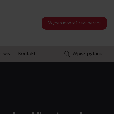
Wyceń montaż
rekuperacji
erwis
Kontakt