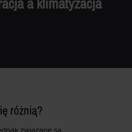
acja a klimatyzacja
ię różnią?
jednak związane są