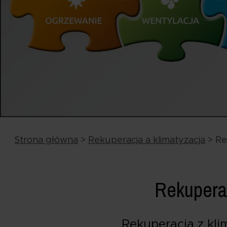
Strona główna
>
Rekuperacja a klimatyzacja
>
Re
Rekuperac
Rekuperacja z kli