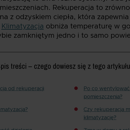
mieszczeniach. Rekuperacja to zrówn
 z odzyskiem ciepła, która zapewni
.
Klimatyzacja
obniża temperaturę w go
ybie zamkniętym jedno i to samo powie
pis treści – czego dowiesz się z tego artykuł
cja od rekuperacji
Po co wentylować
pomieszczenia?
imatyzacja?
Czy rekuperacja m
klimatyzację?