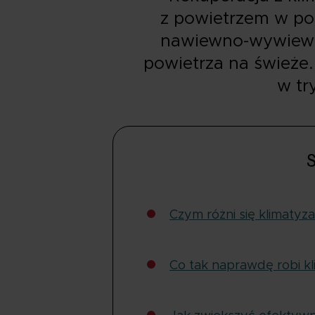
z powietrzem w po
nawiewno-wywiewna
powietrza na świeże
w tr
S
Czym różni się klimatyza
Co tak naprawdę robi kl