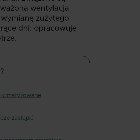
oważona wentylacja
a wymianę zużytego
rące dni: opracowuje
trze.
u?
 klimatyzowane
oże zastąpić