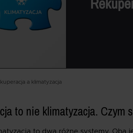
Rekuper
kuperacja a klimatyzacja
ja to nie klimatyzacja. Czym s
matyzacją to dwa różne systemy. Oba 