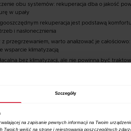
czenie obu systemów: rekuperacja dba o jakość powi
turę w upały
gooszczędnym rekuperacja jest podstawą komfortu,
rzeb i nasłonecznienia
z przegrzewaniem, warto analizować je całościowo: os
e wsparcie klimatyzacją
acalna bez klimatyzacji, ale nie powinna być traktow
matyzacja od rekuperacji
Szczegóły
s
Rekuperacja
zwalającej na zapisanie pewnych informacji na Twoim urządzeni
 Twoich wejść na stronę i rejestrowania poszczególnych zdarze