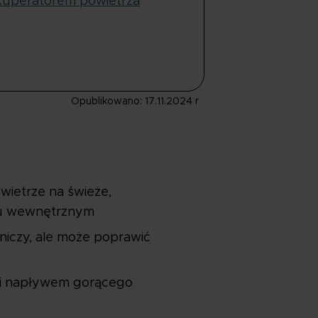
kuperatorem powietrza
Opublikowano: 17.11.2024 r
wietrze na świeże,
egu wewnętrznym
dniczy, ale może poprawić
mą i napływem gorącego