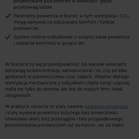
projektowane pod komfort w obiektach, gdzie
przebywają ludzie.
Parametry powietrza w biurze, w tym wentylacja i CO₂,
mogą wpływać na odczuwany komfort i funkcje
poznawcze.
System można rozbudować o oczyszczanie powietrza
i wsparcie komfortu w gorące dni.
W biurze liczy się przewidywalność, bo warunki wewnątrz
wpływają na koncentrację, samopoczucie i to, czy po kilku
godzinach w pomieszczeniu czuć zaduch. Właśnie dlatego
wentylacja mechaniczna z odzyskiem ciepła coraz częściej
trafia nie tylko do domów, ale też do małych firm i lokali
usługowych.
W praktyce oznacza to stały nawiew
świeżego powietrza
i stały wywiew powietrza zużytego bez konieczności
otwierania okien, bez przeciągów i bez przypadkowego
przewietrzania pomieszczeń raz za mocno, raz za słabo.