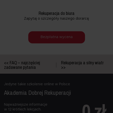
Rekuperacja do biura
Zapytaj o szczegóły naszego dorarcę
Bezpłatna wycena
<< FAQ – najczęściej
Rekuperacja a silny wiatr
zadawane pytania
>>
Jedyne takie szkolenie online w Polsce
Akademia Dobrej
Rekuperacji
0 zł
Najważniejsze informacje
w 12 krótkich lekcjach.