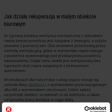
Jak działa rekuperacja w małym obiekcie
biurowym
W typowej instalacji wentylacji mechanicznej z odzyskiem
ciepła świeże powietrze jest zasysane z zewnątrz, a zużyte
usuwane z pomieszczeń. Oba strumienie przechodzą przez
centralę wentylacyjną, gdzie w wymienniku ciepła energia
z powietrza wywiewanego jest przekazywana powietrzu
nawiewanemu. Dzięki temu obiekt jest wentylowany bez
typowych strat ciepła związanych z intensywnym
wietrzeniem.
W instalacjach dla małych biur i usług często stosuje się
centrale klasy
AERISnext
z wymiennikiem przeciwprądowym
albo RIS z wymiennikiem obrotowym. Dobór zależy
od potrzeb obiektu i oczekiwań co do komfortu, a także
od sposobu pracy instalacji w ciągu doby.