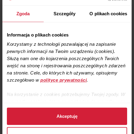
Tryby pracy w biurze: obecność i lekkie
Zgoda
Szczegóły
O plikach cookies
przewietrzanie po godzinach
W odróżnieniu od domu, w biurze bardzo dobrze sprawdza
Informacja o plikach cookies
się plan pracy instalacji oparty o rytm funkcjonowania firmy.
Korzystamy z technologii pozwalającej na zapisanie
pewnych informacji na Twoim urządzeniu (cookies).
Służą nam one do kojarzenia poszczególnych Twoich
wejść na stronę i rejestrowania poszczególnych zdarzeń
na stronie. Cele, do których ich używamy, opisujemy
szczegółowo w
polityce prywatności
.
Na korzystanie z cookies potrzebujemy Twojej zgody. W
przypadku cookies, które są niezbędne do prawidłowego
działania strony, zgodę stanowi samo dalsze korzystanie
ze strony.
Akceptuję
Dane zebrane przy użyciu cookies udostępniamy też