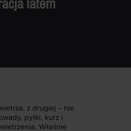
acja latem
etrza, z drugiej – nie
ady, pyłki, kurz i
 wietrzenia. Właśnie