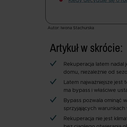
Kiedy decyduje się o rod
Autor: Iwona Stachurska
Artykuł w skrócie:
Rekuperacja latem nadal j
domu, niezależnie od sez
Latem najważniejsze jest 
ma bypass i właściwe usta
Bypass pozwala ominąć wy
sprzyjających warunkach
Rekuperacja nie jest klim
bez ciągłego otwierania o