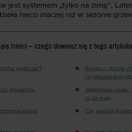
ie jest systemem „tylko na zimę”. Lat
działa nieco inaczej niż w sezonie grz
pis treści – czego dowiesz się z tego artykuł
trzeba wyłączać?
Bypass i „nocne c
co rekuperacja rob
ość powietrza
Sierpniowe upały:
to za mało
 ochrona przed
Czy zawsze konie