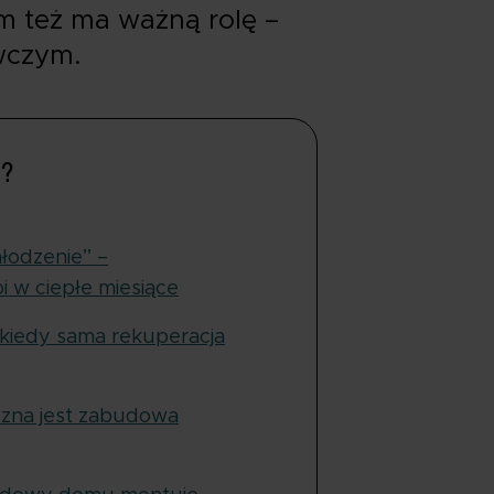
em też ma ważną rolę –
ewczym.
u?
hłodzenie” –
i w ciepłe miesiące
 kiedy sama rekuperacja
czna jest zabudowa