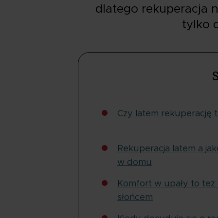
dlatego rekuperacja n
tylko 
S
Czy latem rekuperację 
Rekuperacja latem a jak
w domu
Komfort w upały to też
słońcem