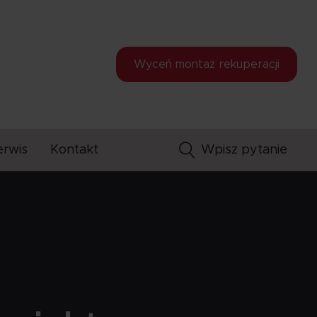
Wyceń montaż
rekuperacji
erwis
Kontakt