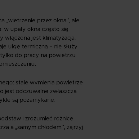
na „wietrzenie przez okna”, ale
: w upały okna często się
 włączona jest klimatyzacja.
aje ulgę termiczną – nie służy
tylko do pracy na powietrzu
pomieszczeniu.
nnego: stale wymienia powietrze
, co jest odczuwalne zwłaszcza
wykle są pozamykane.
podstaw i zrozumieć różnicę
za a „samym chłodem”, zajrzyj