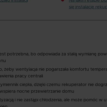
zaju instalacji
Na jakim etapie 
się instalację rekup
est potrzebna, bo odpowiada za stałą wymianę powie
onu
to, żeby wentylacja nie pogarszała komfortu temper
wienia pracy centrali
miennik ciepła, dzięki czemu rekuperator nie dog
 wspiera nocne przewietrzanie domu
atyzacją i nie zastąpi chłodzenia, ale może pomóc w
kien