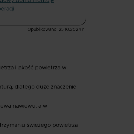
budowy domu montuje
eracji
Opublikowano: 25.10.2024 r
trza i jakość powietrza w
aturą, dlatego duże znaczenie
rzewa nawiewu, a w
 utrzymaniu świeżego powietrza