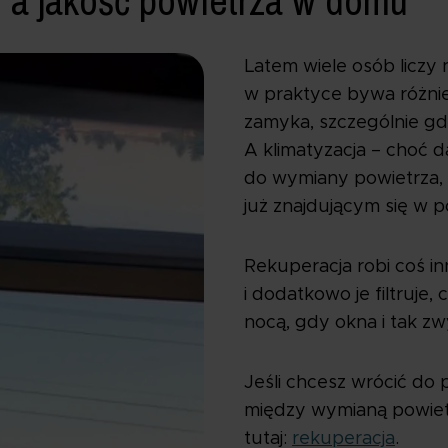
 a jakość powietrza w domu
Latem wiele osób liczy 
w praktyce bywa różnie
zamyka, szczególnie gdy
A klimatyzacja – choć d
do wymiany powietrza, 
już znajdującym się w 
Rekuperacja robi coś i
i dodatkowo je filtruje
nocą, gdy okna i tak z
Jeśli chcesz wrócić do 
między wymianą powietr
tutaj:
rekuperacja
.