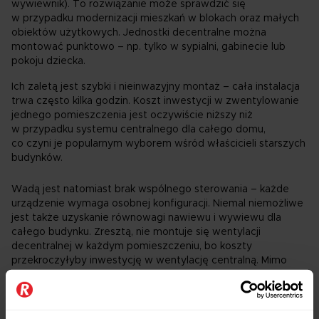
wywiewnik). To rozwiązanie może sprawdzić się
w przypadku modernizacji mieszkań w blokach oraz małych
obiektów użytkowych. Jednostki decentralne można
montować punktowo – np. tylko w sypialni, gabinecie lub
pokoju dziecka.
Ich zaletą jest szybki i nieinwazyjny montaż – cała instalacja
trwa często kilka godzin. Koszt inwestycji w zwentylowanie
jednego pomieszczenia jest oczywiście niższy niż
w przypadku systemu centralnego dla całego domu,
co czyni je popularnym wyborem wśród właścicieli starszych
budynków.
Wadą jest natomiast brak wspólnego sterowania – każde
urządzenie wymaga osobnej konfiguracji. Niemal niemożliwe
jest także uzyskanie równowagi nawiewu i wywiewu dla
całego budynku. Zresztą, nie montuje się wentylacji
decentralnej w każdym pomieszczeniu, bo koszty
przekroczyłyby inwestycję w wentylację centralną. Mimo
Wentylacja decentralna pełni zazwyczaj funkcję wyłącznie
uzupełniającą – np. w pomieszczeniach, do których nie
sposób dotrzeć inaczej.