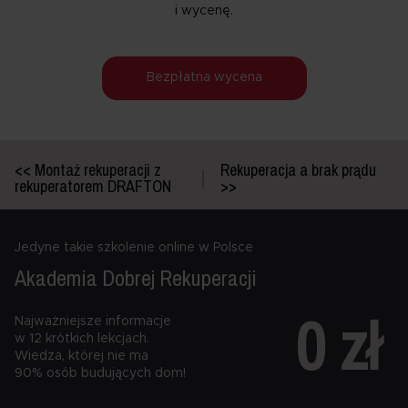
i wycenę.
Bezpłatna wycena
<< Montaż rekuperacji z
Rekuperacja a brak prądu
rekuperatorem DRAFTON
>>
Jedyne takie szkolenie online w Polsce
Akademia Dobrej
Rekuperacji
0 zł
Najważniejsze informacje
w 12 krótkich lekcjach.
Wiedza, której nie ma
90% osób budujących dom!