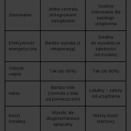
Osobne
Jedna centrala,
sterowanie dla
Sterowanie
zintegrowane
każdego
zarządzanie
urządzenia
Średnia
Efektywność
Bardzo wysoka (z
do wysokiej (w
energetyczna
rekuperacją)
zależności
od modelu)
Odzysk
Tak (do 90%)
Tak (do 80%)
ciepła
Bardzo niski
Lokalny – zależy
Hałas
(centrala z dala
od urządzenia
od pomieszczeń)
Wysoki, ale
Koszt
Niższy koszt
długoterminowo
instalacji
startowy
opłacalny