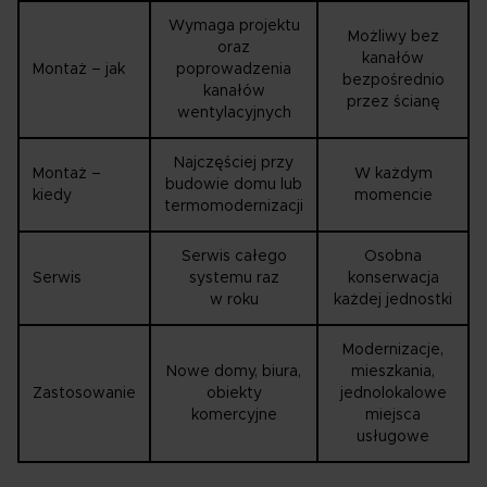
Wymaga projektu
Możliwy bez
oraz
kanałów
Montaż – jak
poprowadzenia
bezpośrednio
kanałów
przez ścianę
wentylacyjnych
Najczęściej przy
Montaż –
W każdym
budowie domu lub
kiedy
momencie
termomodernizacji
Serwis całego
Osobna
Serwis
systemu raz
konserwacja
w roku
każdej jednostki
Modernizacje,
Nowe domy, biura,
mieszkania,
Zastosowanie
obiekty
jednolokalowe
komercyjne
miejsca
usługowe