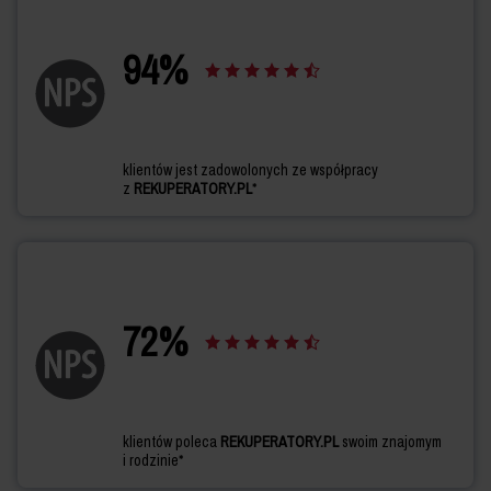
94
%
klientów jest zadowolonych ze współpracy
z
REKUPERATORY.PL
*
72
%
klientów poleca
REKUPERATORY.PL
swoim znajomym
i rodzinie*