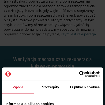
trafiłeś! Jakość powietrza wewnątrz pomieszczeń ma
ogromne znaczenie dla naszego zdrowia i samopoczucia.
W dzisiejszych czasach, gdy większość czasu spędzamy
w zamkniętych pomieszczeniach, ważne jest, aby zadbać
o czyste i zdrowe powietrze, którym oddychamy. W tym
artykule omówimy różne aspekty związane z jakością
powietrza w domu i przedstawimy sposoby, jak można ją
poprawić odpowiadając na pytanie,
czym jest rekuperacja
.
Wentylacja mechaniczna rekuperacja
kujawsko-pomorskie
Sprawdź, jakie pytania o rekuperację najczęściej zadają
mieszkańcy województwa kujawsko-pomorskiego
Zgoda
Szczegóły
O plikach cookies
Co to jest rekuperacja i jak działa?
Informacja o plikach cookies