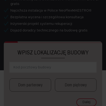
gratis
Najcichsza instalacja w Polsce NeoFlexMAESTRO®
Bezpłatna wycena i szczegółowa konsultacja
Inżynierski projekt systemu rekuperacji
Dojazd doradcy technicznego na budowę gratis
WPISZ LOKALIZACJĘ BUDOWY
Dom parterowy
Dom piętrowy
Dalej