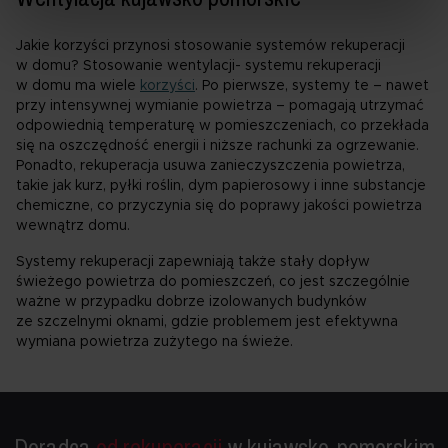
naszego prawnie uzasadnionego interesu lub prawnie
uzasadnionego interesu naszych partnerów. Odrębnymi
Jakie korzyści przynosi stosowanie systemów rekuperacji
administratorami danych będą:
w domu? Stosowanie wentylacji- systemu rekuperacji
Roha Group Sp. z o.o.,
w domu ma wiele
korzyści
. Po pierwsze, systemy te – nawet
oraz nasi partnerzy, o których informujemy w
polityce
przy intensywnej wymianie powietrza – pomagają utrzymać
odpowiednią temperaturę w pomieszczeniach, co przekłada
prywatności
. W polityce uzyskasz też informacje o
się na oszczędność energii i niższe rachunki za ogrzewanie.
prawach przysługujących ci w związku z
Ponadto, rekuperacja usuwa zanieczyszczenia powietrza,
przetwarzaniem twoich danych osobowych.
takie jak kurz, pyłki roślin, dym papierosowy i inne substancje
chemiczne, co przyczynia się do poprawy jakości powietrza
wewnątrz domu.
Systemy rekuperacji zapewniają także stały dopływ
świeżego powietrza do pomieszczeń, co jest szczególnie
ważne w przypadku dobrze izolowanych budynków
ze szczelnymi oknami, gdzie problemem jest efektywna
wymiana powietrza zużytego na świeże.
Doradca
od rekuperacji
w kujawsko-pomorskim