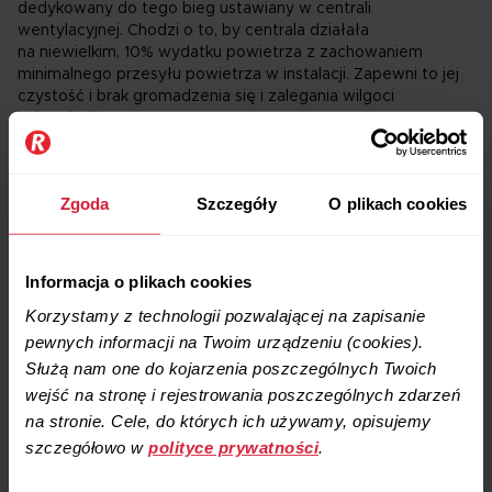
dedykowany do tego bieg ustawiany w centrali
wentylacyjnej. Chodzi o to, by centrala działała
na niewielkim, 10% wydatku powietrza z zachowaniem
minimalnego przesyłu powietrza w instalacji. Zapewni to jej
czystość i brak gromadzenia się i zalegania wilgoci
w instalacji.
Serwis techniczny rekuperatora należy wykonać, podobnie
jak pompy ciepła czy pieca centralnego ogrzewania, raz
Zgoda
Szczegóły
O plikach cookies
w roku.
Obejmuje on kompleksowe sprawdzenie i wyczyszczenie
rekuperatora i sprawdzenie poprawności działania całego
Informacja o plikach cookies
systemu. Nie obejmuje natomiast czyszczenia instalacji
wentylacyjnej, którą należy przeprowadzić osobno, ale tylko
Korzystamy z technologii pozwalającej na zapisanie
raz na około 10 lat.
pewnych informacji na Twoim urządzeniu (cookies).
Służą nam one do kojarzenia poszczególnych Twoich
wejść na stronę i rejestrowania poszczególnych zdarzeń
Coroczny serwis rekuperatora obejmuje
na stronie. Cele, do których ich używamy, opisujemy
szczegółowo w
polityce prywatności
.
czyszczenie wymiennika ciepła w rekuperatorze
wymianę filtrów