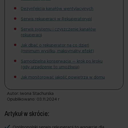
Dezynfekcja kanałów wentylacyjnych
Serwis rekuperacji w Rekuperatory.pl
Serwis systemu i czyszczenie kanałów
rekuperacji
Jak dbać o rekuperator na co dzień
(minimum wysiłku, maksymalny efekt)
Samodzielna konserwacja — krok po kroku
(gdy urządzenie to umożliwia)
Jak monitorować jakość powietrza w domu
Autor: Iwona Stachurska
Opublikowano: 03.11.2024 r
Artykuł w skrócie:
Ogólnopolski serwis rekuperacji to wsparcie dla