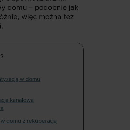
wy domu – podobnie jak
różnie, więc można też
i.
u?
matyzacją w domu
zacja kanałowa
ra
a w domu z rekuperacją