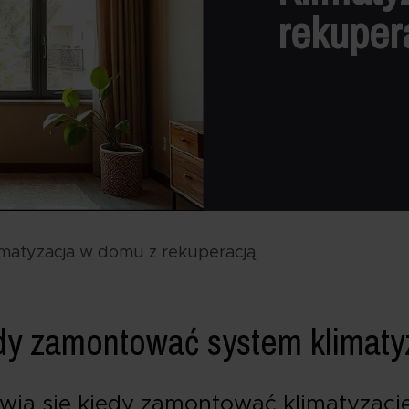
rekuper
imatyzacja w domu z rekuperacją
dy zamontować system klimatyz
wia się kiedy zamontować klimatyzacj