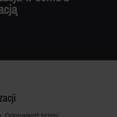
acją
acji
ę. Odpowiedź brzmi: