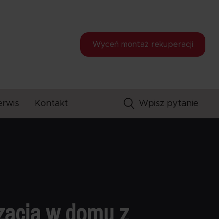
Wyceń montaż
rekuperacji
erwis
Kontakt
zacja w domu z