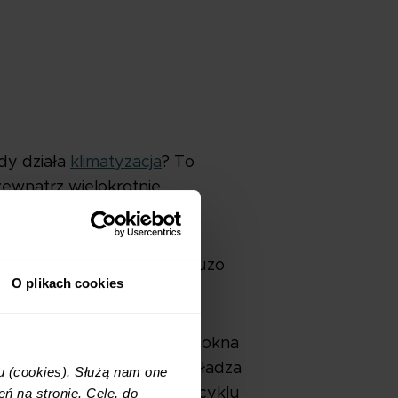
dy działa
klimatyzacja
? To
zewnątrz wielokrotnie
zydeł! Raz: takie okna są dużo
O plikach cookies
rzy włączonej klimatyzacji okna
dziej, że klimatyzacja ochładza
u (cookies). Służą nam one
no i to samo powietrze w cyklu
ń na stronie. Cele, do