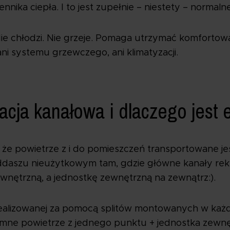
ika ciepła. I to jest zupełnie – niestety – normalne
Nie chłodzi. Nie grzeje. Pomaga utrzymać komfortow
 ani systemu grzewczego, ani klimatyzacji.
zacja kanałowa i dlaczego jest 
 że powietrze z i do pomieszczeń transportowane j
ddaszu nieużytkowym tam, gdzie główne kanały rek
wnętrzną, a jednostkę zewnętrzną na zewnątrz:).
 realizowanej za pomocą splitów montowanych w ka
mne powietrze z jednego punktu + jednostka zewnęt