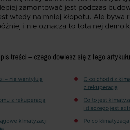
ajlepiej zamontować jest podczas budo
est wtedy najmniej kłopotu. Ale bywa 
óźniej i nie oznacza to totalnej demolk
pis treści – czego dowiesz się z tego artykuł
zi – nie wentyluje
O co chodzi z kli
z rekuperacją
domu z rekuperacją
Co to jest klimaty
i dlaczego jest ext
ągowe klimatyzacji
Po co klimatyzacj
ją