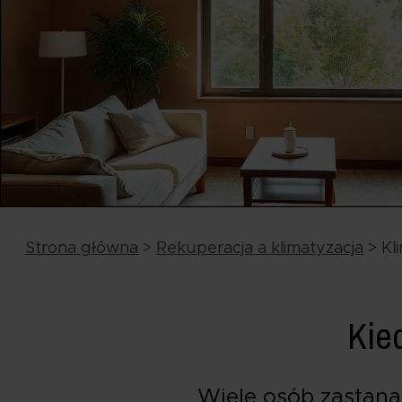
Strona główna
>
Rekuperacja a klimatyzacja
>
Kl
Kie
Wiele osób zastana