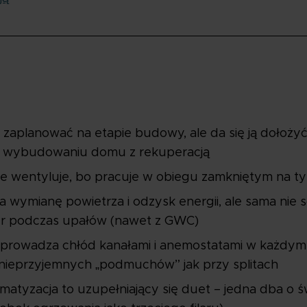
 zaplanować na etapie budowy, ale da się ją dołożyć
po wybudowaniu domu z rekuperacją
e nie wentyluje, bo pracuje w obiegu zamkniętym na
 wymianę powietrza i odzysk energii, ale sama nie 
r podczas upałów (nawet z GWC)
zprowadza chłód kanałami i anemostatami w każdym
z nieprzyjemnych „podmuchów” jak przy splitach
imatyzacja to uzupełniający się duet – jedna dba o 