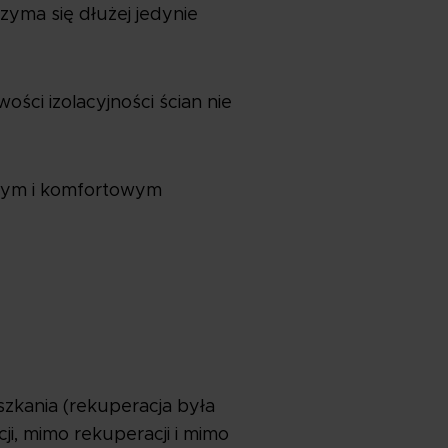
yma się dłużej jedynie
wości izolacyjności ścian nie
brym i komfortowym
zkania (rekuperacja była
i, mimo rekuperacji i mimo