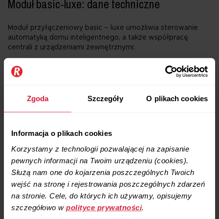
Moduł basic-luxe: dane techniczne
Moduł przyłączeniowy basic – luxe umożliwia sterowanie
automatyką domu inteligentnego, a także współpracę
centrali z urządzeniami zewnętrznymi:
gruntowym wymiennikiem ciepła GWC
powietrznym
ComfoFond –L 350
czujnikiem dwutlenku węgla CO₂
Zgoda
Szczegóły
O plikach cookies
czujnikiem wilgotności
(maksymalnie można podłączyć 4
szt.)
nagrzewnicą elektryczną wtórną AERIS ENO
Informacja o plikach cookies
modułem FIBARO
do automatyki domu inteligentnego
Korzystamy z technologii pozwalającej na zapisanie
pewnych informacji na Twoim urządzeniu (cookies).
Wymiary modułu: 0,32 m x 0,255 m x 0,073 m
Służą nam one do kojarzenia poszczególnych Twoich
Waga: 1,625 kg
wejść na stronę i rejestrowania poszczególnych zdarzeń
na stronie. Cele, do których ich używamy, opisujemy
szczegółowo w
polityce prywatności
.