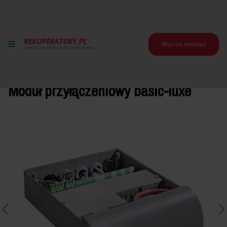
Wyceń montaż
Strona główna
>
Produkty
>
Akcesoria do rekuperatorów
>
Akcesoria do rekuperatorów AERIS
>
Moduł przyłączeniowy
basic-luxe
Moduł przyłączeniowy basic-luxe