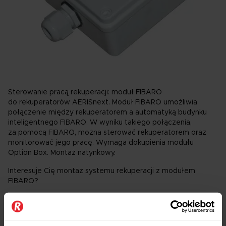
Sterowanie pracą rekuperacji: moduł FIBARO
do rekuperatorów AERISnext. Moduł FIBARO umożliwia
połączenie między rekuperatorem a automatyką budynku
inteligentnego FIBARO. W wyniku takiego połączenia,
za pomocą FIBARO, można sterować rekuperatorem oraz
monitorować jego pracę. Wymaga dokupienia modułu
Option Box. Montaż natynkowy.
Interesuje Cię montaż systemu rekuperacji z modułem
FIBARO?
Zamów wycenę