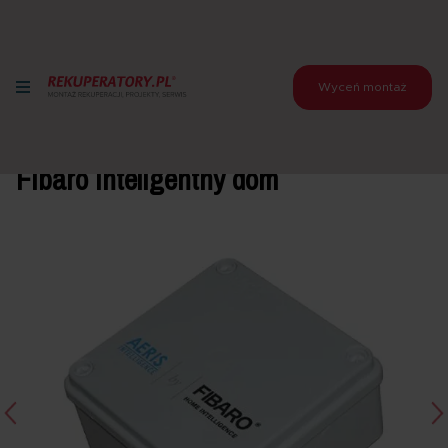
Wyceń montaż
Strona główna
>
Produkty
>
Akcesoria do rekuperatorów
>
Akcesoria do rekuperatorów AERISnext
>
Fibaro inteligentny
dom
Fibaro inteligentny dom