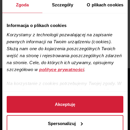
Zgoda
Szczegóły
O plikach cookies
Informacja o plikach cookies
Korzystamy z technologii pozwalającej na zapisanie
pewnych informacji na Twoim urządzeniu (cookies).
Służą nam one do kojarzenia poszczególnych Twoich
wejść na stronę i rejestrowania poszczególnych zdarzeń
na stronie. Cele, do których ich używamy, opisujemy
szczegółowo w
polityce prywatności
.
Jedyne takie szkolenie online w Polsce
Na korzystanie z cookies potrzebujemy Twojej zgody. W
Akademia Dobrej
Rekuperacji
przypadku cookies, które są niezbędne do prawidłowego
działania strony, zgodę stanowi samo dalsze korzystanie
0 zł
ze strony.
Akceptuję
Najważniejsze informacje
w 12 krótkich lekcjach.
Wiedza, której nie ma
Dane zebrane przy użyciu cookies udostępniamy też
90% osób budujących dom!
Spersonalizuj
naszym partnerom, o których informujemy w
p
olityce