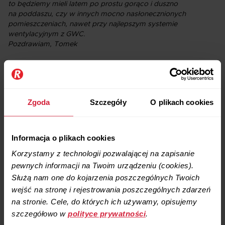
to będziemy mieli latem po prostu gorąco i duszno
na poddaszu, czy w innych mocno nasłonecznionych
pomieszczeniach, nawet przy najlepszym systemie
wentylacyjnym z GWC.
Pozdrawiam, Tomek
Co zrobić, by uniknąć zbyt wysokiej
temperatury w domu
Zgoda
Szczegóły
O plikach cookies
Odciąć słońce. Nawet najprostsze rolety zmniejszające
intensywność nasłonecznienia poprawią sytuację
Informacja o plikach cookies
w pomieszczeniach. Im mniej słońca wpada
do budynku – tym skuteczniej odczuwalna jest praca
Korzystamy z technologii pozwalającej na zapisanie
systemu wentylacyjnego i gwc. Pamiętaj, że nawet
pewnych informacji na Twoim urządzeniu (cookies).
okna domów pasywnych latem najczęściej
Służą nam one do kojarzenia poszczególnych Twoich
zabezpieczone są roletami lub markizami przed
wejść na stronę i rejestrowania poszczególnych zdarzeń
nadmiarem słońca! Jeśli pozostawisz niczym nie
na stronie. Cele, do których ich używamy, opisujemy
zasłonięte okna – spodziewaj się efektu podobnego
do szklarni, niezależnie od zastosowanego systemu
szczegółowo w
polityce prywatności
.
wentylacyjnego. Efekt ten odczuwalny będzie