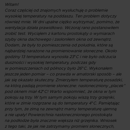
Witam!
Coraz częściej od znajomych wysłuchuję o problemie
wysokiej temperatury na poddaszu. Ten problem dotyczy
również mnie. W dni upalne ciężko wytrzymać, pomimo, że
wentylacja działa prawidłowo. Wczoraj rano postanowiłem
zrobić test. Wyciąłem z kartonu prostokąty o wymiarach
szyby okna dachowego i zasłoniłem okna od zewnątrz.
Dodam, że były to pomieszczenia od południa, które są
najbardziej narażone na promieniowanie słoneczne. Około
godziny 13 temperatura wynosiła 23°C i nie było odczucia
duszności i wysokiej temperatury, podczas gdy
w pomieszczeniach od północy było 26°C. Wykonałem
jeszcze jeden pomiar – co prawda w amatorski sposób – ale
jak się okazało skuteczny. Zmierzyłem temperaturę posadzki,
na którą padają promienie słoneczne: nasłoneczniony „placek”
pod oknem miał 42°C! Warto wspomnieć, że okna w tym
pokoju są trzy. W tym samym pokoju wiszą trzy grzejniki,
które w zimie rozgrzane są do temperatury 4°C. Pamiętając
przy tym, że zimą na zewnątrz mamy temperaturę ujemną
a nie upały! Powierzchnia nasłonecznionego prostokąta
na podłodze była znacznie większa niż grzejnika. Wniosek
z tego taki, że jak nie zatrzymamy promieni słonecznych,