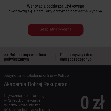
Wentylacja poddasza użytkowego
Skontaktuj się z nami, aby otrzymać bezpłatną wycenę
Bezpłatna wycena
<< Rekuperacja w suficie
Dom pasywny i dom
podwieszanym
energooszczędny >>
Jedyne takie szkolenie online w Polsce
Akademia Dobrej
Rekuperacji
0 zł
Najważniejsze informacje
w 12 krótkich lekcjach.
Wiedza, której nie ma
90% osób budujących dom!