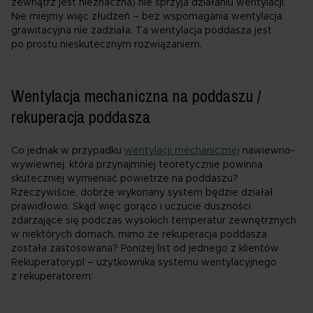
zewnątrz jest nieznaczna) nie sprzyja działaniu wentylacji.
Nie miejmy więc złudzeń – bez wspomagania wentylacja
grawitacyjna nie zadziała. Ta wentylacja poddasza jest
po prostu nieskutecznym rozwiązaniem.
Wentylacja mechaniczna na poddaszu /
rekuperacja poddasza
Co jednak w przypadku
wentylacji mechanicznej
nawiewno-
wywiewnej, która przynajmniej teoretycznie powinna
skuteczniej wymieniać powietrze na poddaszu?
Rzeczywiście, dobrze wykonany system będzie działał
prawidłowo. Skąd więc gorąco i uczucie duszności
zdarzające się podczas wysokich temperatur zewnętrznych
w niektórych domach, mimo że rekuperacja poddasza
została zastosowana? Poniżej list od jednego z klientów
Rekuperatory.pl – użytkownika systemu wentylacyjnego
z rekuperatorem: