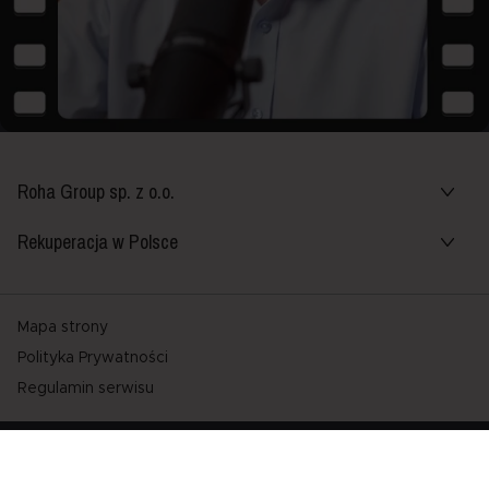
Roha Group sp. z o.o.
Rekuperacja w Polsce
Mapa strony
Polityka Prywatności
Regulamin serwisu