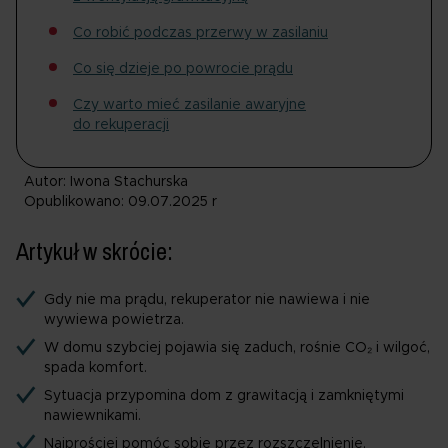
Co robić podczas przerwy w zasilaniu
Co się dzieje po powrocie prądu
Czy warto mieć zasilanie awaryjne
do rekuperacji
Autor: Iwona Stachurska
Opublikowano: 09.07.2025 r
Artykuł w skrócie:
Gdy nie ma prądu, rekuperator nie nawiewa i nie
wywiewa powietrza.
W domu szybciej pojawia się zaduch, rośnie CO₂ i wilgoć,
spada komfort.
Sytuacja przypomina dom z grawitacją i zamkniętymi
nawiewnikami.
Najprościej pomóc sobie przez rozszczelnienie,