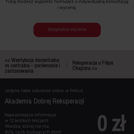
Tutaj możesz wypełnić formularz o indywidualną konsultację
i wycenę.
Bezpłatna wycena
<< Wentylacja decentralna
Rekuperacja u Filipa
vs centralna – porównanie i
Chajzera >>
zastosowania
Jedyne takie szkolenie online w Polsce
Akademia Dobrej
Rekuperacji
0 zł
Najważniejsze informacje
w 12 krótkich lekcjach.
Wiedza, której nie ma
90% osób budujących dom!