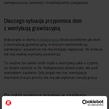
samopoczuciu, senności i trudniejszemu zasypianiu.
Dlaczego sytuacja przypomina dom
z wentylacją grawitacyjną
Brak prądu w domu z
rekuperacją
działa podobnie jak dom
z wentylacją grawitacyjną, w którym nawiewniki są
zamknięte i powietrze nie ma którędy napływać. W efekcie
nie ma realnej wymiany powietrza.
To ważne, bo wiele osób myśli o wentylacji jako o czymś,
co działa zawsze w tle. Rekuperacja działa stale, ale pod
warunkiem zasilania. Gdy prądu nie ma, wentylacja
mechaniczna po prostu nie ma jak wykonać swojej pracy.
Co robić podczas przerwy w zasilaniu
Najprostszy i najskuteczniejszy ruch to przewietrzanie, czyli