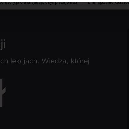
ratory.pl o wentylacji, czyli piszą o nas
Zmniejszenie kosztó
ych informujemy w
polityce prywatności
. W polityce uzyskasz te
ku z przetwarzaniem twoich danych osobowych.
ji
ch lekcjach.
Wiedza, której
ł