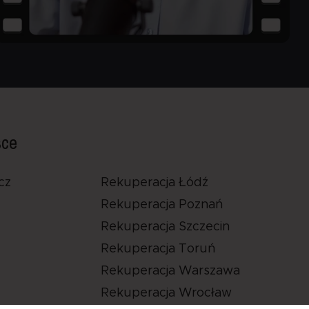
sce
cz
Rekuperacja Łódź
Rekuperacja Poznań
Rekuperacja Szczecin
Rekuperacja Toruń
Rekuperacja Warszawa
Rekuperacja Wrocław