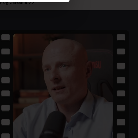
w ogrzewania >>
ż informacje o prawach