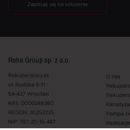
Zapisuję się na szkolenie
Roha Group sp. z o.o.
Rekuperatory.pl
O nas
ul. Rudzka 9-11
Rekupera
54-427 Wrocław
Rekupera
KRS: 0000248380
Klimatyza
REGON: 30252235
Pompa ci
NIP: 787-20-16-487
Realizacj