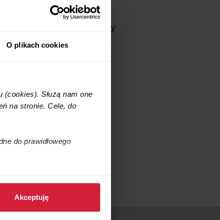
gooszczędnym, wady i zalety
skiem ciepła. W artykule
O plikach cookies
u (cookies). Służą nam one
ń na stronie. Cele, do
i wycenę.
ędne do prawidłowego
jemy w
p
olityce prywatności
.
Akceptuję
stawie naszego prawnie
administratorami danych