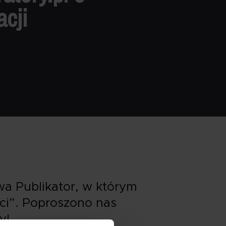
acji
a Publikator, w którym
ści”. Poproszono nas
y!