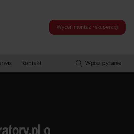
Wyceń montaż
rekuperacji
erwis
Kontakt
atory.pl o