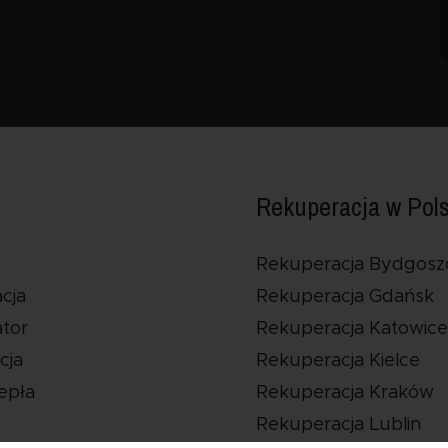
Rekuperacja w Pol
Rekuperacja Bydgosz
cja
Rekuperacja Gdańsk
tor
Rekuperacja Katowice
cja
Rekuperacja Kielce
epła
Rekuperacja Kraków
e
Rekuperacja Lublin