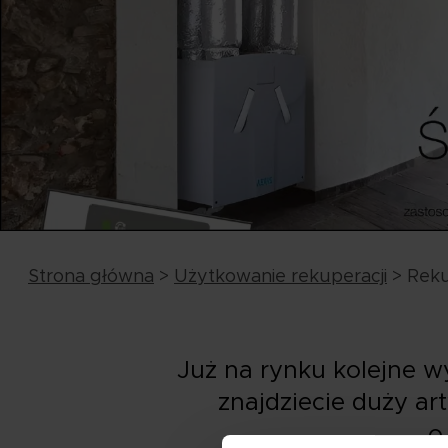
Strona główna
>
Użytkowanie rekuperacji
>
Reku
Już na rynku kolejne 
znajdziecie duży ar
o