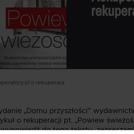
rekuper
peratory.pl o rekuperacji
wydanie „Domu przyszłości” wydawnictw
tykuł o rekuperacji pt. „Powiew świeżo
 wypowiedź do tego tekstu, zapraszam