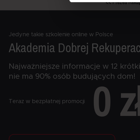
<< Prezes Rekupe
będą:
Roha Group Sp. z o.o.,
oraz nasi partnerzy, o któr
przysługujących ci w związ
Jedyne takie szkolenie online w Polsce
Akademia Dobrej
Rekuperac
Najważniejsze informacje w 12 krótki
nie ma 90% osób budujących dom!
0 z
Teraz w bezpłatnej promocji