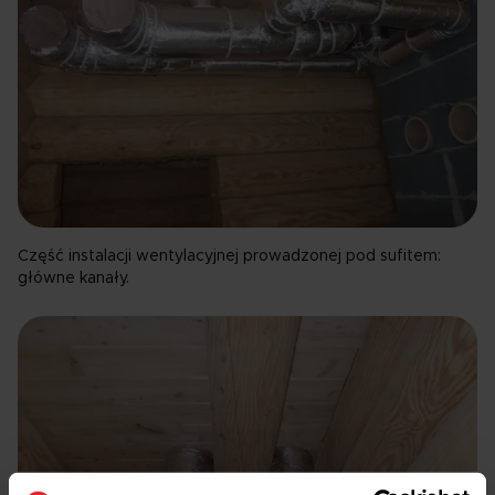
Część instalacji wentylacyjnej prowadzonej pod sufitem:
główne kanały.