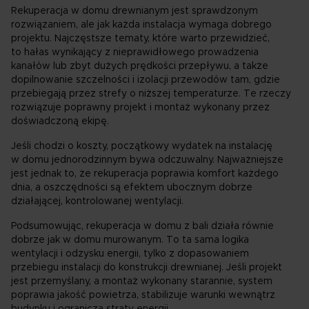
Rekuperacja w domu drewnianym jest sprawdzonym
rozwiązaniem, ale jak każda instalacja wymaga dobrego
projektu. Najczęstsze tematy, które warto przewidzieć,
to hałas wynikający z nieprawidłowego prowadzenia
kanałów lub zbyt dużych prędkości przepływu, a także
dopilnowanie szczelności i izolacji przewodów tam, gdzie
przebiegają przez strefy o niższej temperaturze. Te rzeczy
rozwiązuje poprawny projekt i montaż wykonany przez
doświadczoną ekipę.
Jeśli chodzi o koszty, początkowy wydatek na instalację
w domu jednorodzinnym bywa odczuwalny. Najważniejsze
jest jednak to, że rekuperacja poprawia komfort każdego
dnia, a oszczędności są efektem ubocznym dobrze
działającej, kontrolowanej wentylacji.
Podsumowując, rekuperacja w domu z bali działa równie
dobrze jak w domu murowanym. To ta sama logika
wentylacji i odzysku energii, tylko z dopasowaniem
przebiegu instalacji do konstrukcji drewnianej. Jeśli projekt
jest przemyślany, a montaż wykonany starannie, system
poprawia jakość powietrza, stabilizuje warunki wewnątrz
budynku i ogranicza straty energii.