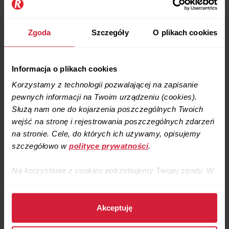
Zgoda
Szczegóły
O plikach cookies
Informacja o plikach cookies
Korzystamy z technologii pozwalającej na zapisanie
Kanały przygotowane pod montaż rekuperatora.
pewnych informacji na Twoim urządzeniu (cookies).
Służą nam one do kojarzenia poszczególnych Twoich
wejść na stronę i rejestrowania poszczególnych zdarzeń
Korzyści z rekuperacji w domach drewnianych
na stronie. Cele, do których ich używamy, opisujemy
szczegółowo w
polityce prywatności
.
Korzyści z rekuperacji
w domach drewnianych są takie same,
jak wszędzie: świeże, filtrowane powietrze przez całą dobę
Na korzystanie z cookies potrzebujemy Twojej zgody. W
bez strat energetycznych na wentylacji (które mają miejsce
przypadku cookies, które są niezbędne do prawidłowego
przy wentylacji grawitacyjnej przez kominy) oraz odzysk
ciepła i oszczędności na ogrzewaniu.
działania strony, zgodę stanowi samo dalsze korzystanie
ze strony.
Akceptuję
W praktyce dom drewniany często bardzo dobrze reaguje
na wentylację mechaniczną z odzyskiem ciepła, bo jest