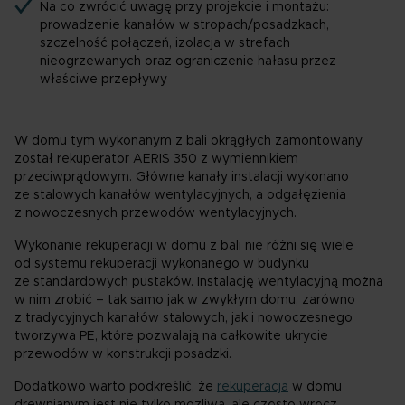
Na co zwrócić uwagę przy projekcie i montażu:
prowadzenie kanałów w stropach/posadzkach,
szczelność połączeń, izolacja w strefach
nieogrzewanych oraz ograniczenie hałasu przez
właściwe przepływy
W domu tym wykonanym z bali okrągłych zamontowany
został rekuperator AERIS 350 z wymiennikiem
przeciwprądowym. Główne kanały instalacji wykonano
ze stalowych kanałów wentylacyjnych, a odgałęzienia
z nowoczesnych przewodów wentylacyjnych.
Wykonanie rekuperacji w domu z bali nie różni się wiele
od systemu rekuperacji wykonanego w budynku
ze standardowych pustaków. Instalację wentylacyjną można
w nim zrobić – tak samo jak w zwykłym domu, zarówno
z tradycyjnych kanałów stalowych, jak i nowoczesnego
tworzywa PE, które pozwalają na całkowite ukrycie
przewodów w konstrukcji posadzki.
Dodatkowo warto podkreślić, że
rekuperacja
w domu
drewnianym jest nie tylko możliwa, ale często wręcz