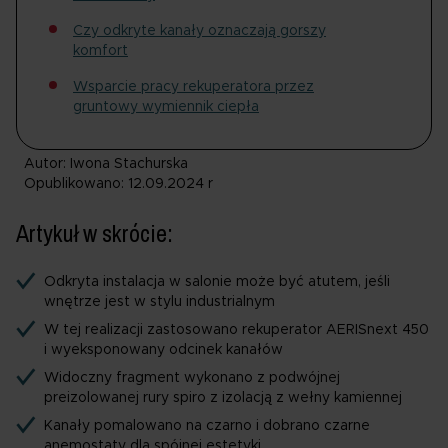
Czy odkryte kanały oznaczają gorszy
komfort
Wsparcie pracy rekuperatora przez
gruntowy wymiennik ciepła
Autor: Iwona Stachurska
Opublikowano: 12.09.2024 r
Artykuł w skrócie:
Odkryta instalacja w salonie może być atutem, jeśli
wnętrze jest w stylu industrialnym
W tej realizacji zastosowano rekuperator AERISnext 450
i wyeksponowany odcinek kanałów
Widoczny fragment wykonano z podwójnej
preizolowanej rury spiro z izolacją z wełny kamiennej
Kanały pomalowano na czarno i dobrano czarne
anemostaty dla spójnej estetyki