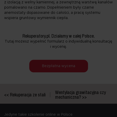
z izolacją z wełny kamiennej, a zewnętrzną warstwę kanałów
pomalowano na czarno. Dopełnieniem były czarne
anemostaty dopasowane do całości, a pracę systemu
wspiera gruntowy wymiennik ciepła.
Rekuperatory.pl. Działamy w całej Polsce.
Tutaj możesz wypełnić formularz o indywidualną konsultację
i wycenę.
Bezpłatna wycena
Wentylacja grawitacyjna czy
<< Rekuperacja ze stali
mechaniczna? >>
Jedyne takie szkolenie online w Polsce