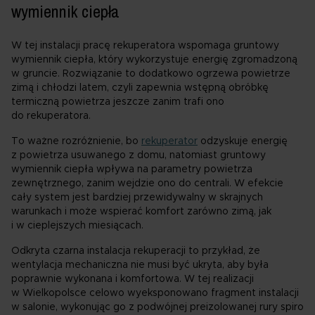
wymiennik ciepła
W tej instalacji pracę rekuperatora wspomaga gruntowy
wymiennik ciepła, który wykorzystuje energię zgromadzoną
w gruncie. Rozwiązanie to dodatkowo ogrzewa powietrze
zimą i chłodzi latem, czyli zapewnia wstępną obróbkę
termiczną powietrza jeszcze zanim trafi ono
do rekuperatora.
To ważne rozróżnienie, bo
rekuperator
odzyskuje energię
z powietrza usuwanego z domu, natomiast gruntowy
wymiennik ciepła wpływa na parametry powietrza
zewnętrznego, zanim wejdzie ono do centrali. W efekcie
cały system jest bardziej przewidywalny w skrajnych
warunkach i może wspierać komfort zarówno zimą, jak
i w cieplejszych miesiącach.
Odkryta czarna instalacja rekuperacji to przykład, że
wentylacja mechaniczna nie musi być ukryta, aby była
poprawnie wykonana i komfortowa. W tej realizacji
w Wielkopolsce celowo wyeksponowano fragment instalacji
w salonie, wykonując go z podwójnej preizolowanej rury spiro