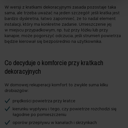
administratorami danych będą:
W wersji z kratkami dekoracyjnymi zasada pozostaje taka
Roha Group Sp. z o.o.,
sama, ale trzeba uważać na jeden szczegół: jeśli kratka jest
bardzo dyskretna, łatwo zapomnieć, że to nadal element
oraz nasi partnerzy, o których informujemy w
polityce
instalacji, który ma konkretne zadanie. Umieszczenie jej
prywatności
. W polityce uzyskasz też informacje o
w miejscu przypadkowym, np. tuż przy łóżku lub przy
prawach przysługujących ci w związku z
kanapie, może pogorszyć odczucia, jeśli strumień powietrza
przetwarzaniem twoich danych osobowych.
będzie kierował się bezpośrednio na użytkownika.
Co decyduje o komforcie przy kratkach
dekoracyjnych
W domowej rekuperacji komfort to zwykle suma kilku
drobiazgów:
prędkości powietrza przy kratce
kierunku wypływu i tego, czy powietrze rozchodzi się
łagodnie po pomieszczeniu
oporów przepływu w kanałach i skrzynkach