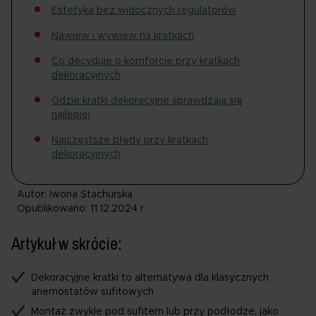
Estetyka bez widocznych regulatorów
Nawiew i wywiew na kratkach
Co decyduje o komforcie przy kratkach
dekoracyjnych
Gdzie kratki dekoracyjne sprawdzają się
najlepiej
Najczęstsze błędy przy kratkach
dekoracyjnych
Autor: Iwona Stachurska
Opublikowano: 11.12.2024 r
Artykuł w skrócie:
Dekoracyjne kratki to alternatywa dla klasycznych
anemostatów sufitowych
Montaż zwykle pod sufitem lub przy podłodze, jako