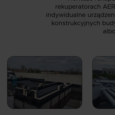
rekuperatorach AER
indywidualne urządzeni
konstrukcyjnych budy
alb