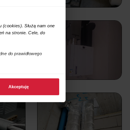
u (cookies). Służą nam one
ń na stronie. Cele, do
ędne do prawidłowego
jemy w
p
olityce prywatności
.
Akceptuję
stawie naszego prawnie
administratorami danych
ż informacje o prawach