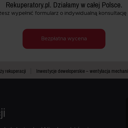
Rekuperatory.pl. Działamy w całej Polsce.
żesz wypełnić formularz o indywidualną konsultację 
Bezpłatna wycena
y rekuperacji
Inwestycje deweloperskie – wentylacja mecha
ji