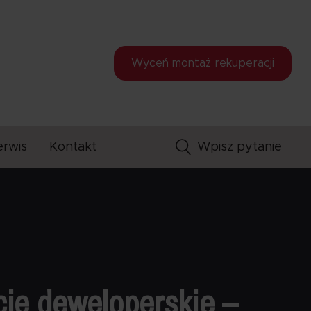
Wyceń montaż
rekuperacji
erwis
Kontakt
cje deweloperskie –