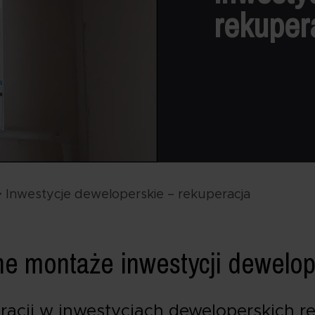
rekuper
>
Inwestycje deweloperskie – rekuperacja
e montaże inwestycji dewelop
acji w inwestycjach deweloperskich r