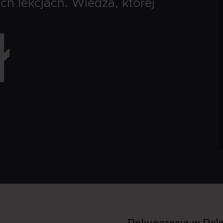
ch lekcjach.
Wiedza, której
ł