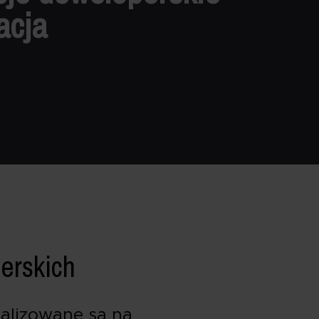
acja
erskich
ealizowane są na