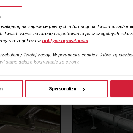
s
zwalającej na zapisanie pewnych informacji na Twoim urządzeni
 Twoich wejść na stronę i rejestrowania poszczególnych zdarze
ujemy szczegółowo w
polityce prywatności
.
trzebujemy Twojej zgody. W przypadku cookies, które są niezb
owi samo dalsze korzystanie ze strony.
ookies udostępniamy też naszym partnerom, o których informu
im
Spersonalizuj
zawierać twoje dane osobowe. Będziemy je przetwarzać na pod
prawnie uzasadnionego interesu naszych partnerów. Odrębnymi 
ych informujemy w
polityce prywatności
. W polityce uzyskasz te
ku z przetwarzaniem twoich danych osobowych.