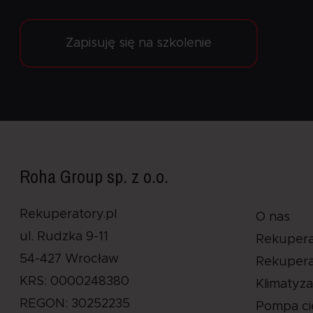
Zapisuję się na szkolenie
Roha Group sp. z o.o.
Rekuperatory.pl
O nas
ul. Rudzka 9-11
Rekupera
54-427 Wrocław
Rekupera
KRS: 0000248380
Klimatyza
REGON: 30252235
Pompa ci