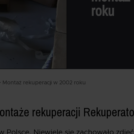
roku
>
Montaż rekuperacji w 2002 roku
ntaże rekuperacji Rekuperatory
w Polsce. Niewiele się zachowało zdjęć 