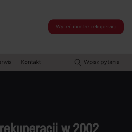
Wyceń montaż
rekuperacji
erwis
Kontakt
rekuperacji w 2002