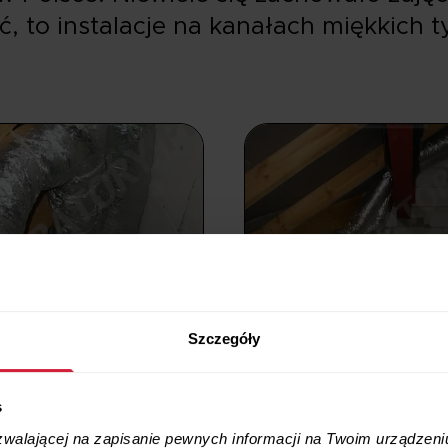
ć, to instalacje na kanałach miękkich ty
Szczegóły
s
zwalającej na zapisanie pewnych informacji na Twoim urządzeni