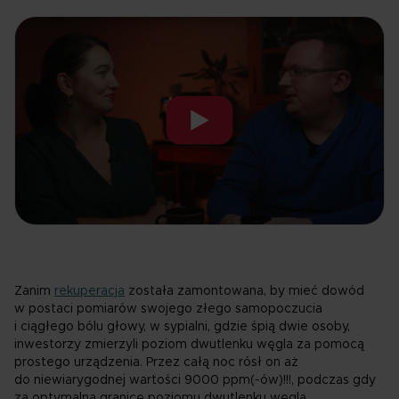
Zanim
rekuperacja
została zamontowana, by mieć dowód
w postaci pomiarów swojego złego samopoczucia
i ciągłego bólu głowy, w sypialni, gdzie śpią dwie osoby,
inwestorzy zmierzyli poziom dwutlenku węgla za pomocą
prostego urządzenia. Przez całą noc rósł on aż
do niewiarygodnej wartości 9000 ppm(-ów)!!!, podczas gdy
za optymalną granicę poziomu dwutlenku węgla