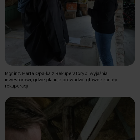
Mgr inż. Marta Opałka z Rekuperatory.pl wyjaśnia
inwestorowi, gdzie planuje prowadzić główne kanały
rekuperacji