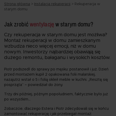
Strona główna
>
Instalacja rekuperacji
>
Rekuperacja w
starym domu
Jak zrobić
wentylację
w starym domu?
Czy rekuperacja w starym domu jest możliwa?
Montaż rekuperacji w domu zamieszkanym
wzbudza nieco więcej emocji, niż w domu
nowym. Inwestorzy najbardziej obawiają się
dużego remontu, bałaganu i wysokich kosztów.
Piotr podszedł do sprawy po męsku: postanowił i już. Dzień
przed montażem kupił 2 opakowania folii malarskiej,
nazajutrz wstał o 5 i folią okleił meble w kuchni. „Resztę się
posprząta” – powiedział do żony.
Trzy dni później, późnym popołudniem, faktycznie było już
po wszystkim…
Zobaczcie, dlaczego Estera i Piotr zdecydowali się w końcu
zamontować rekuperację i jak przebiegał montaż: