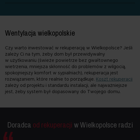
prywatności
. W polityce uzyskasz też informacje o
prawach przysługujących ci w związku z
przetwarzaniem twoich danych osobowych.
Wentylacja wielkopolskie
Czy warto inwestować w rekuperację w Wielkopolsce? Jeśli
zależy Ci na tym, żeby dom był przewidywalny
w użytkowaniu (świeże powietrze bez gwałtownego
wietrzenia, mniejsza skłonność do problemów z wilgocią,
spokojniejszy komfort w sypialniach), rekuperacja jest
rozwiązaniem, które realnie to porządkuje.
Koszt rekuperacji
zależy od projektu i standardu instalacji, ale najważniejsze
jest, żeby system był dopasowany do Twojego domu.
Doradca
od rekuperacji
w Wielkopolsce radzi