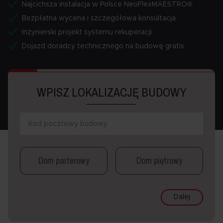
Najcichsza instalacja w Polsce NeoFlexMAESTRO®
Bezpłatna wycena i szczegółowa konsultacja
Inżynierski projekt systemu rekuperacji
Dojazd doradcy technicznego na budowę gratis
WPISZ LOKALIZACJĘ BUDOWY
Dom parterowy
Dom piętrowy
Dalej