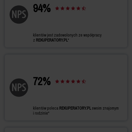
94
%
klientów jest zadowolonych ze współpracy
z
REKUPERATORY.PL
*
72
%
klientów poleca
REKUPERATORY.PL
swoim znajomym
i rodzinie*