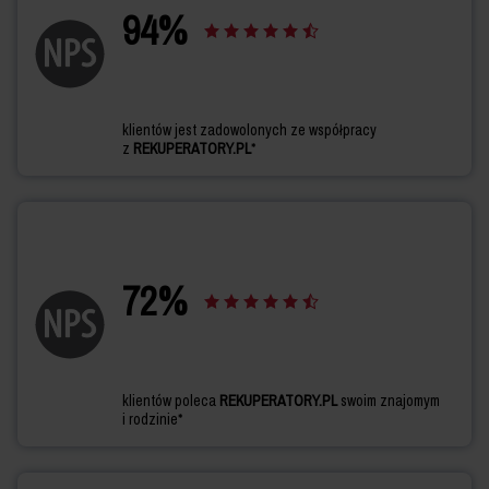
94
%
klientów jest zadowolonych ze współpracy
z
REKUPERATORY.PL
*
72
%
klientów poleca
REKUPERATORY.PL
swoim znajomym
i rodzinie*