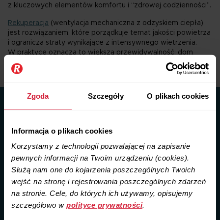
z kluczowych elementów komfortu i “zdrowej codzienności”.
Rekuperacja
(wentylacja mechaniczna z odzyskiem ciepła)
jest rozwiązaniem, które porządkuje temat jakości powietrza
i ogranicza straty wynikające z intensywnego wietrzenia.
W praktyce oznacza to większą przewidywalność: dom
oddycha całą dobę, niezależnie od pogody i pory roku.
Zgoda
Szczegóły
O plikach cookies
Wentylacja mechaniczna rekuperacja
świętokrzyskie
Informacja o plikach cookies
Sprawdź, jakie pytania o rekuperację najczęściej zadają
Korzystamy z technologii pozwalającej na zapisanie
mieszkańcy województwa świętokrzyskiego
pewnych informacji na Twoim urządzeniu (cookies).
Służą nam one do kojarzenia poszczególnych Twoich
wejść na stronę i rejestrowania poszczególnych zdarzeń
na stronie. Cele, do których ich używamy, opisujemy
Dlaczego jakość powietrza wewnątrz ma znaczenie dla
szczegółowo w
polityce prywatności
.
zdrowia?