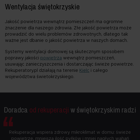
przetwarzaniem twoich danych osobowych.
Wentylacja świętokrzyskie
Jakość powietrza wewnątrz pomieszczeń ma ogromne
znaczenie dla naszego zdrowia. Złe jakość powietrza może
prowadzić do wielu problemów zdrowotnych, dlatego tak
ważne jest dbanie o jakość powietrza w naszych domach.
Systemy wentylacji domowej są skutecznym sposobem
poprawy jakości
powietrza
wewnątrz pomieszczeń,
usuwając zanieczyszczenia i dostarczając świeże powietrze.
Rekuperatory.pl działają na terenie
Kielc
i całego
województwa świetokrzyskiego.
“
Doradca
od rekuperacji
w świętokrzyskim radzi
Rekuperacja wspiera zdrowy mikroklimat w domu: świeże
powietrze, mniejsza ilość pyłków i mniej nagłych wahań