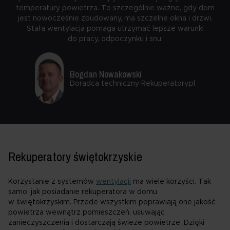
temperatury powietrza. To szczególnie ważne, gdy dom
jest nowocześnie zbudowany, ma szczelne okna i drzwi.
Stała wentylacja pomaga utrzymać lepsze warunki
do pracy, odpoczynku i snu.
Bogdan Nowakowski
Doradca techniczny Rekuperatory.pl
Rekuperatory świętokrzyskie
Korzystanie z systemów
wentylacji
ma wiele korzyści. Tak
samo, jak posiadanie rekuperatora w domu
w świętokrzyskim. Przede wszystkim poprawiają one jakość
powietrza wewnątrz pomieszczeń, usuwając
zanieczyszczenia i dostarczają świeże powietrze. Dzięki