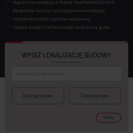
Najcichsza instalacja w Polsce NeoFlexMAESTRO®
Bezpłatna wycena i szczegółowa konsultacja
Inżynierski projekt systemu rekuperacji
Dojazd doradcy technicznego na budowę gratis
WPISZ LOKALIZACJĘ BUDOWY
Dom parterowy
Dom piętrowy
Dalej