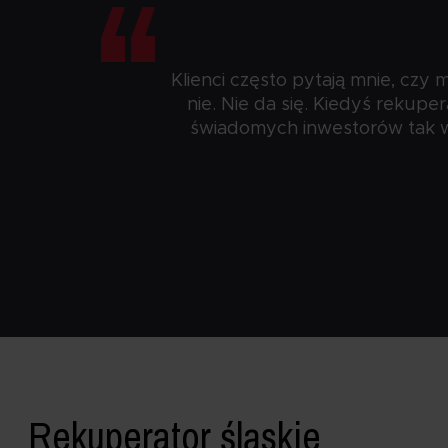
“
Klienci często pytają mnie, c
nie. Nie da się. Kiedyś rekupe
świadomych inwestorów tak wła
Rekuperator śląskie