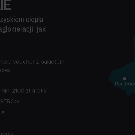
IE
zyskiem ciepła
aglomeracji, jak
maila voucher z pakietem
sów.
in. 2100 zł gratis
AESTRO®
ja
ratis