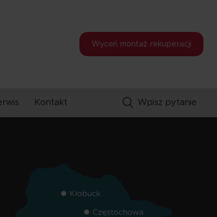
Wyceń montaż
rekuperacji
erwis
Kontakt