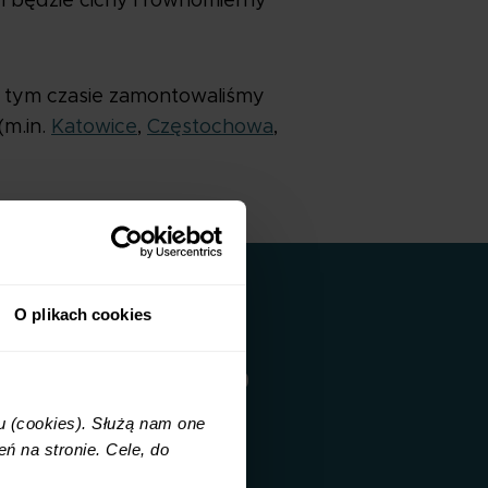
m będzie cichy i równomierny
 tym czasie zamontowaliśmy
(m.in.
Katowice
,
Częstochowa
,
O plikach cookies
y województwa śląskiego
u (cookies). Służą nam one
ń na stronie. Cele, do