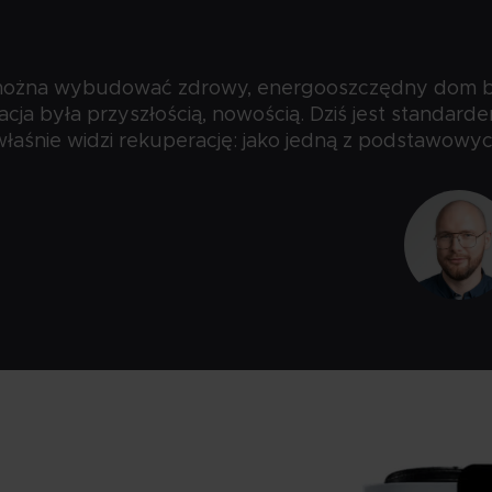
zy można wybudować zdrowy, energooszczędny dom b
racja była przyszłością, nowością. Dziś jest standarde
śnie widzi rekuperację: jako jedną z podstawowych 