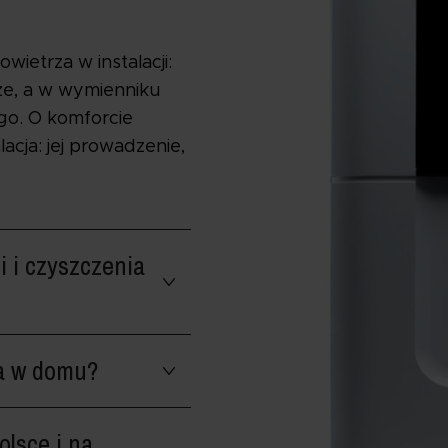
ietrza w instalacji:
że, a w wymienniku
go. O komforcie
lacja: jej prowadzenie,
 i czyszczenia
za w domu?
olsce i na