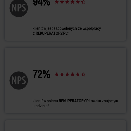
94
%
klientów jest zadowolonych ze współpracy
z
REKUPERATORY.PL
*
72
%
klientów poleca
REKUPERATORY.PL
swoim znajomym
i rodzinie*