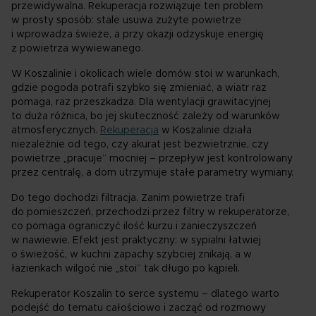
przewidywalna. Rekuperacja rozwiązuje ten problem
w prosty sposób: stale usuwa zużyte powietrze
i wprowadza świeże, a przy okazji odzyskuje energię
z powietrza wywiewanego.
W Koszalinie i okolicach wiele domów stoi w warunkach,
gdzie pogoda potrafi szybko się zmieniać, a wiatr raz
pomaga, raz przeszkadza. Dla wentylacji grawitacyjnej
to duża różnica, bo jej skuteczność zależy od warunków
atmosferycznych.
Rekuperacja
w Koszalinie działa
niezależnie od tego, czy akurat jest bezwietrznie, czy
powietrze „pracuje” mocniej – przepływ jest kontrolowany
przez centralę, a dom utrzymuje stałe parametry wymiany.
Do tego dochodzi filtracja. Zanim powietrze trafi
do pomieszczeń, przechodzi przez filtry w rekuperatorze,
co pomaga ograniczyć ilość kurzu i zanieczyszczeń
w nawiewie. Efekt jest praktyczny: w sypialni łatwiej
o świeżość, w kuchni zapachy szybciej znikają, a w
łazienkach wilgoć nie „stoi” tak długo po kąpieli.
Rekuperator Koszalin to serce systemu – dlatego warto
podejść do tematu całościowo i zacząć od rozmowy