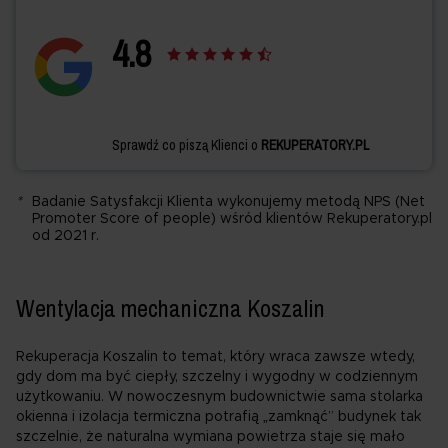
4.
8
Sprawdź co piszą Klienci o
REKUPERATORY.PL
*
Badanie Satysfakcji Klienta wykonujemy metodą NPS (Net
Promoter Score of people) wśród klientów Rekuperatory.pl
od 2021 r.
Wentylacja mechaniczna Koszalin
Rekuperacja Koszalin to temat, który wraca zawsze wtedy,
gdy dom ma być ciepły, szczelny i wygodny w codziennym
użytkowaniu. W nowoczesnym budownictwie sama stolarka
okienna i izolacja termiczna potrafią „zamknąć” budynek tak
szczelnie, że naturalna wymiana powietrza staje się mało