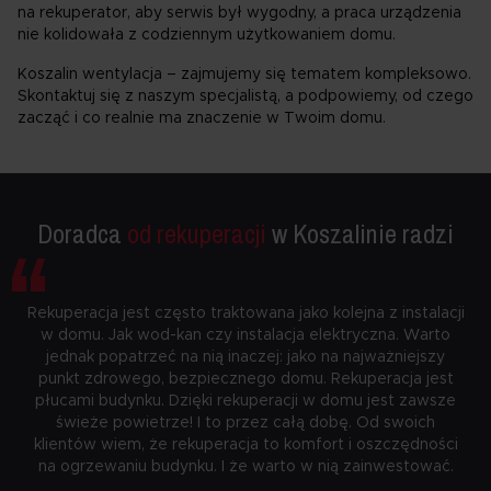
na rekuperator, aby serwis był wygodny, a praca urządzenia
nie kolidowała z codziennym użytkowaniem domu.
Koszalin wentylacja – zajmujemy się tematem kompleksowo.
Skontaktuj się z naszym specjalistą, a podpowiemy, od czego
zacząć i co realnie ma znaczenie w Twoim domu.
“
Doradca
od rekuperacji
w Koszalinie radzi
Rekuperacja jest często traktowana jako kolejna z instalacji
w domu. Jak wod-kan czy instalacja elektryczna. Warto
jednak popatrzeć na nią inaczej: jako na najważniejszy
punkt zdrowego, bezpiecznego domu. Rekuperacja jest
płucami budynku. Dzięki rekuperacji w domu jest zawsze
świeże powietrze! I to przez całą dobę. Od swoich
klientów wiem, że rekuperacja to komfort i oszczędności
na ogrzewaniu budynku. I że warto w nią zainwestować.