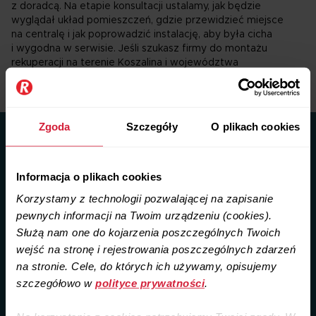
z doradcą. Na etapie konsultacji ustalamy, jak będzie
wyglądał układ pomieszczeń, gdzie przewidzieć miejsce
na centralę i jak poprowadzić instalację, aby była cicha
i wygodna w serwisie. Jeśli szukasz firmy do montażu
rekuperacji na terenie Koszalina i województwa
zachodniopomorskiego, jesteś w dobrym miejscu.
Zgoda
Szczegóły
O plikach cookies
Rekuperatory w Koszalinie
Sprawdź, jakie pytania o rekuperację najczęściej zadają
Informacja o plikach cookies
mieszkańcy Koszalinicję
Korzystamy z technologii pozwalającej na zapisanie
pewnych informacji na Twoim urządzeniu (cookies).
Służą nam one do kojarzenia poszczególnych Twoich
wejść na stronę i rejestrowania poszczególnych zdarzeń
Koszalin wentylacja – Kiedy planować montaż systemu
na stronie. Cele, do których ich używamy, opisujemy
rekuperacji?
szczegółowo w
polityce prywatności
.
Koszalin wentylacja mechaniczna – na czym polega